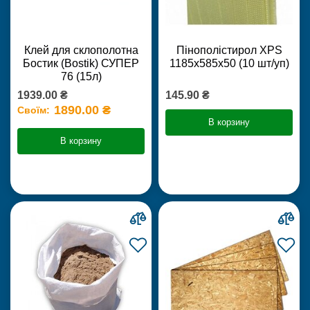
Клей для склополотна
Пінополістирол XPS
Бостик (Bostik) СУПЕР
1185х585х50 (10 шт/уп)
76 (15л)
1939.00 ₴
145.90 ₴
1890.00 ₴
Своїм:
В корзину
В корзину