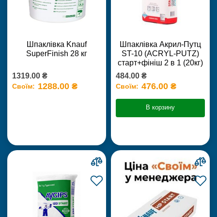
Шпаклівка Knauf
Шпаклівка Акрил-Путц
SuperFinish 28 кг
ST-10 (ACRYL-PUTZ)
старт+фініш 2 в 1 (20кг)
1319.00 ₴
484.00 ₴
1288.00 ₴
476.00 ₴
Своїм:
Своїм:
В корзину