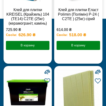
Клей для плитки
Клей для плитки Еласт
KREISEL (Крайзель) 104
Polimin (Полімін) Р-24 (
(ТЕ14) С2TE (25кг)
С2ТЕ ) (25кг) сірий
(керамограніт, камінь)
725.90 ₴
614.00 ₴
626.90 ₴
518.00 ₴
Своїм:
Своїм:
В корзину
В корзину