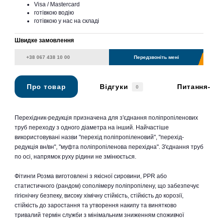
Visa / Mastercard
готівкою водію
готівкою у нас на складі
Швидке замовлення
Передзвоніть мені
Про товар
Відгуки
Питання-в
0
Перехідник-редукція призначена для з'єднання поліпропіленових
труб переходу з одного діаметра на інший. Найчастіше
використовувані назви "перехід поліпропіленовий", "перехід-
редукція вн/вн", "муфта поліпропіленова перехідна". З'єднання труб
по осі, напрямок руху рідини не змінюється.
Фітинги Розма виготовлені з якісної сировини, PPR або
статистичного (рандом) сополімеру поліпропілену, що забезпечує
гігієнічну безпеку, високу хімічну стійкість, стійкість до корозії,
стійкість до заростання та утворення накипу та винятково
тривалий термін служби з мінімальним зниженням споживчої