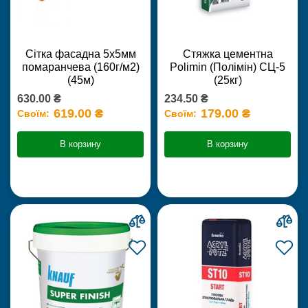
Сітка фасадна 5х5мм
Стяжка цементна
помаранчева (160г/м2)
Polimin (Полімін) СЦ-5
(45м)
(25кг)
630.00 ₴
234.50 ₴
619.00 ₴
179.00 ₴
Своїм:
Своїм:
В корзину
В корзину