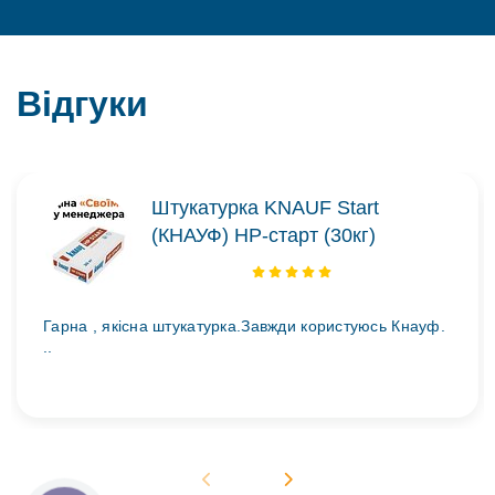
Відгуки
Штукатурка KNAUF Start
(КНАУФ) НР-старт (30кг)
Гарна , якісна штукатурка.Завжди користуюсь Кнауф.
..