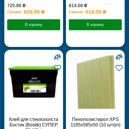
725.90 ₴
614.00 ₴
626.90 ₴
518.00 ₴
Своим:
Своим:
В корзину
В корзину
Клей для стеклохолста
Пенополистирол XPS
Бостик (Bostik) СУПЕР
1185х585х50 (10 шт/уп)