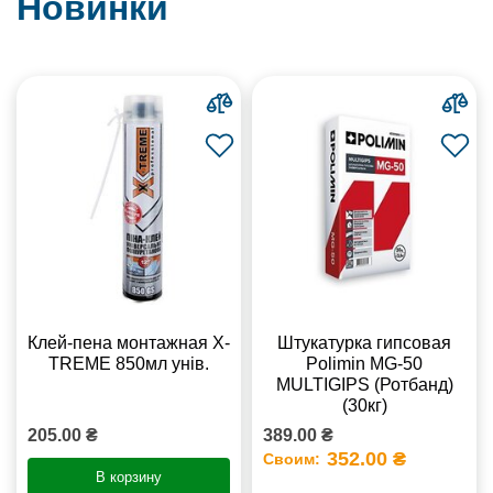
Новинки
Клей-пена монтажная X-
Штукатурка гипсовая
TREME 850мл унів.
Polimin MG-50
MULTIGIPS (Ротбанд)
(30кг)
205.00 ₴
389.00 ₴
352.00 ₴
Своим:
В корзину