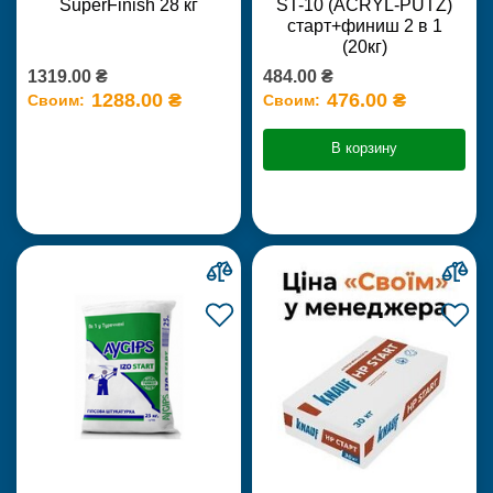
SuperFinish 28 кг
ST-10 (ACRYL-PUTZ)
старт+финиш 2 в 1
(20кг)
1319.00 ₴
484.00 ₴
1288.00 ₴
476.00 ₴
Своим:
Своим:
В корзину