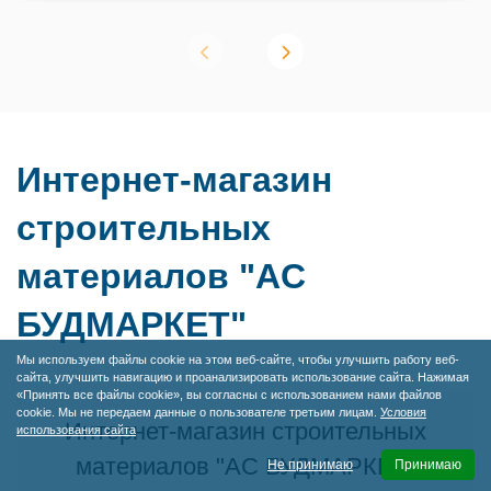
Интернет-магазин
строительных
материалов "AC
БУДМАРКЕТ"
Мы используем файлы cookie на этом веб-сайте, чтобы улучшить работу веб-
сайта, улучшить навигацию и проанализировать использование сайта. Нажимая
«Принять все файлы cookie», вы согласны с использованием нами файлов
cookie. Мы не передаем данные о пользователе третьим лицам.
Условия
Интернет-магазин строительных
использования сайта
материалов "AC БУДМАРКЕТ"
Не принимаю
Принимаю