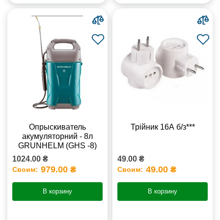
Опрыскиватель
Трійник 16А б/з***
акумуляторний - 8л
GRUNHELM (GHS -8)
1024.00 ₴
49.00 ₴
979.00 ₴
49.00 ₴
Своим:
Своим:
В корзину
В корзину