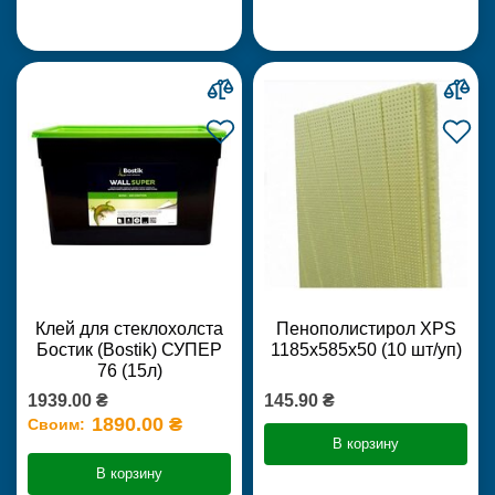
Клей для стеклохолста
Пенополистирол XPS
Бостик (Bostik) СУПЕР
1185х585х50 (10 шт/уп)
76 (15л)
1939.00 ₴
145.90 ₴
1890.00 ₴
Своим:
В корзину
В корзину