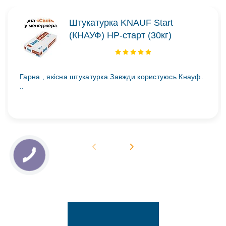
Штукатурка KNAUF Start
(КНАУФ) НР-старт (30кг)
Гарна , якісна штукатурка.Завжди користуюсь Кнауф.
..