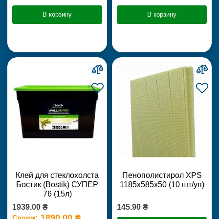
В корзину
В корзину
Клей для стеклохолста
Пенополистирол XPS
Бостик (Bostik) СУПЕР
1185х585х50 (10 шт/уп)
76 (15л)
1939.00 ₴
145.90 ₴
1890.00 ₴
Своим: