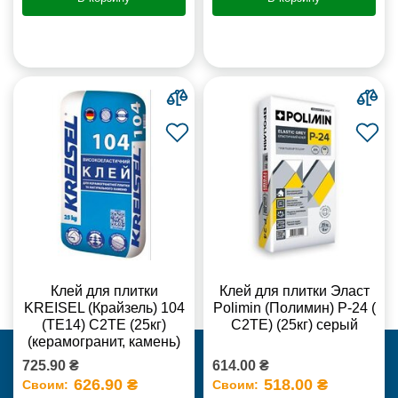
Клей для плитки
Клей для плитки Эласт
KREISEL (Крайзель) 104
Polimin (Полимин) Р-24 (
(ТЕ14) С2TE (25кг)
С2ТЕ) (25кг) серый
(керамогранит, камень)
725.90 ₴
614.00 ₴
626.90 ₴
518.00 ₴
Своим:
Своим: