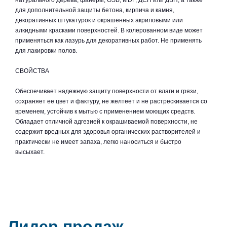
натурального дерева, фанеры, OSB, MDF, ДСП или ДВП, а также
для дополнительной защиты бетона, кирпича и камня,
декоративных штукатурок и окрашенных акриловыми или
алкидными красками поверхностей. В колерованном виде может
применяться как лазурь для декоративных работ. Не применять
для лакировки полов.
СВОЙСТВА
Обеспечивает надежную защиту поверхности от влаги и грязи,
сохраняет ее цвет и фактуру, не желтеет и не растрескивается со
временем, устойчив к мытью с применением моющих средств.
Обладает отличной адгезией к окрашиваемой поверхности, не
содержит вредных для здоровья органических растворителей и
практически не имеет запаха, легко наноситься и быстро
высыхает.
Лидер продаж