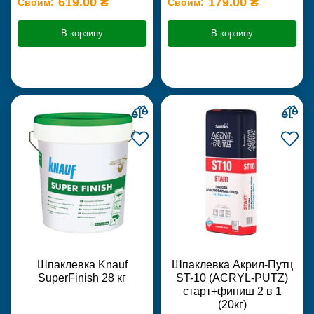
619.00 ₴
179.00 ₴
Своим:
Своим:
В корзину
В корзину
Шпаклевка Knauf
Шпаклевка Акрил-Путц
SuperFinish 28 кг
ST-10 (ACRYL-PUTZ)
старт+финиш 2 в 1
(20кг)