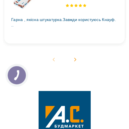
Гарна , якісна штукатурка.Завжди користуюсь Кнауф.
..