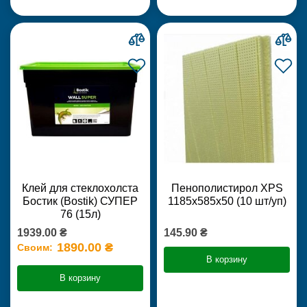
Клей для стеклохолста
Пенополистирол XPS
Бостик (Bostik) СУПЕР
1185х585х50 (10 шт/уп)
76 (15л)
1939.00 ₴
145.90 ₴
1890.00 ₴
Своим:
В корзину
В корзину