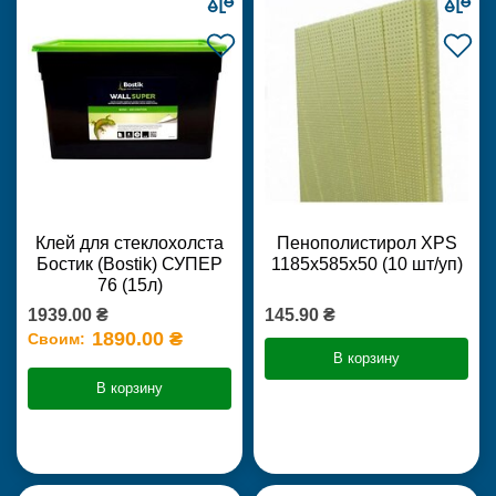
Клей для стеклохолста
Пенополистирол XPS
Бостик (Bostik) СУПЕР
1185х585х50 (10 шт/уп)
76 (15л)
1939.00 ₴
145.90 ₴
1890.00 ₴
Своим:
В корзину
В корзину