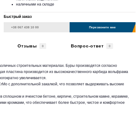
наличными на складе
Быстрый заказ
Перезвоните мне
Отзывы
Вопрос-ответ
0
0
азличных строительных материалах. Буры производятся согласно
щая пластина производится из высококачественного карбида вольфрама
огократно увеличивается.
CrMo с дополнительной закалкой, что позволяет выдерживать высокие
 сплошном и ячеистом бетоне, кирпиче, строительном камне, керамике,
ми кромками, что обеспечивает более быстрое, чистое и комфортное