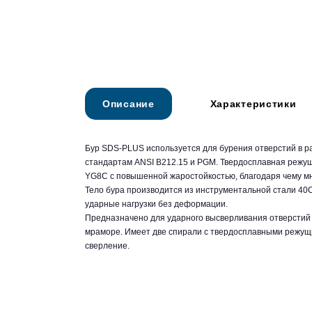
Описание
Характеристики
Бур SDS-PLUS используется для бурения отверстий в р
стандартам ANSI B212.15 и PGM. Твердосплавная режу
YG8C с повышенной жаростойкостью, благодаря чему мн
Тело бура производится из инструментальной стали 40
ударные нагрузки без деформации.
Предназначено для ударного высверливания отверстий в
мраморе. Имеет две спирали с твердосплавными режущи
сверление.