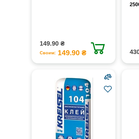
250
149.90 ₴
430
149.90 ₴
Своим: