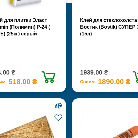
й для плитки Эласт
Клей для стеклохолста
imin (Полимин) Р-24 (
Бостик (Bostik) СУПЕР 
Е) (25кг) серый
(15л)
.00 ₴
1939.00 ₴
518.00 ₴
1890.00 ₴
им:
Своим: