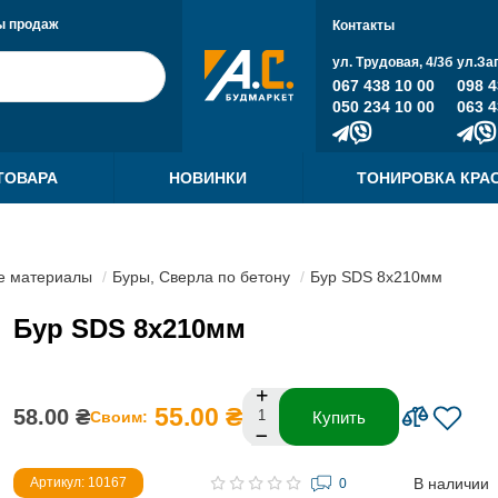
ы продаж
Контакты
ул. Трудовая, 4/3б
ул.За
067 438 10 00
098 4
050 234 10 00
063 4
ТОВАРА
НОВИНКИ
ТОНИРОВКА КРА
е материалы
Буры, Сверла по бетону
Бур SDS 8х210мм
Бур SDS 8х210мм
55.00 ₴
58.00 ₴
Своим:
Купить
В наличии
Артикул: 10167
0