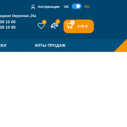
Авторизация
UK
RU
падная Окружная, 20a
39 10 00
0
0
0
0.00 ₴
39 10 00
СКИ
ХИТЫ ПРОДАЖ