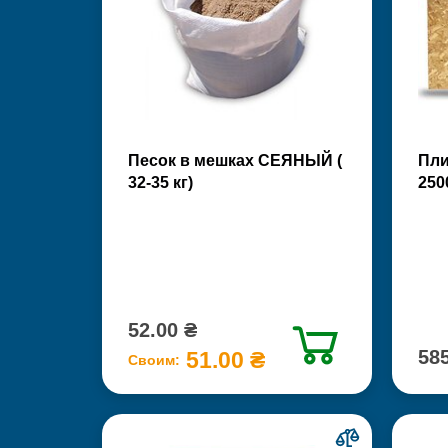
Песок в мешках СЕЯНЫЙ (
Пли
32-35 кг)
250
52.00 ₴
585
51.00 ₴
Своим: