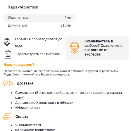
Характеристики
Діаметр, мм
8мм
Длинна, мм
210мм
Гарантия производителя до 1
Сомневаетесь в
выборе? Сравнение с
года
аналогами от
Просмотреть сертификат
эксперта!
Нашли дешевле?
Обратите внимание: не все товары мы можем отправить службой-перевозчиком.
Подробности уточняйте у Вашего менеджера.
Доставка:
Самовывоз (Вы можете забрать этот товар из нашего магазина
сами)
Доставка по Хмельницку и области
«Новая почта»
Оплата:
Visa/Mastercard
наличными водителями