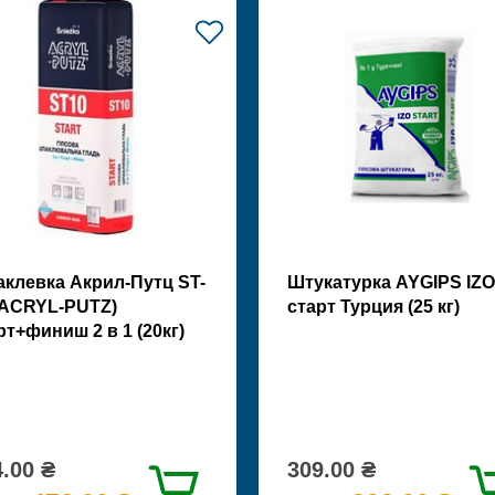
клевка Акрил-Путц ST-
Штукатурка AYGIPS IZO
(ACRYL-PUTZ)
старт Турция (25 кг)
рт+финиш 2 в 1 (20кг)
.00 ₴
309.00 ₴