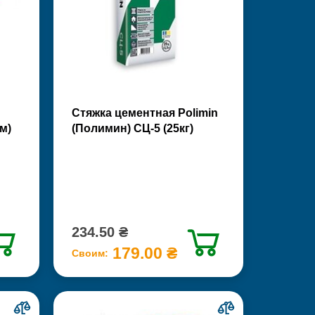
Стяжка цементная Polimin
м)
(Полимин) СЦ-5 (25кг)
234.50 ₴
179.00 ₴
Своим: