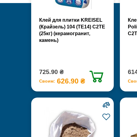
Клей для плитки KREISEL
Кле
(Крайзель) 104 (ТЕ14) С2TE
Pol
(25кг) (керамогранит,
С2Т
камень)
725.90 ₴
614
626.90 ₴
Своим:
Сво