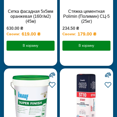
Сетка фасадная 5х5мм
Стяжка цементная
оранжевая (160г/м2)
Polimin (Полимин) СЦ-5
(45м)
(25кг)
630.00 ₴
234.50 ₴
619.00 ₴
179.00 ₴
Своим:
Своим:
В корзину
В корзину