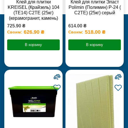
Клей для плитки
Клей для плитки Эласт
KREISEL (Крайзель) 104
Polimin (Полимин) Р-24 (
(ТЕ14) С2TE (25кг)
С2ТЕ) (25кг) серый
(керамогранит, камень)
725.90 ₴
614.00 ₴
626.90 ₴
518.00 ₴
Своим:
Своим:
В корзину
В корзину