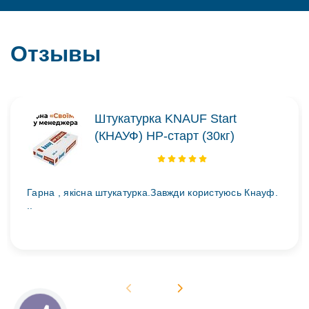
Отзывы
Штукатурка KNAUF Start
(КНАУФ) НР-старт (30кг)
Гарна , якісна штукатурка.Завжди користуюсь Кнауф.
..