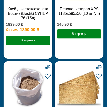
Клей для стеклохолста
Пенополистирол XPS
Бостик (Bostik) СУПЕР
1185х585х50 (10 шт/уп)
76 (15л)
1939.00 ₴
145.90 ₴
1890.00 ₴
Своим:
В корзину
В корзину