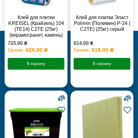
Клей для плитки
Клей для плитки Эласт
KREISEL (Крайзель) 104
Polimin (Полимин) Р-24 (
(ТЕ14) С2TE (25кг)
С2ТЕ) (25кг) серый
(керамогранит, камень)
725.90 ₴
614.00 ₴
626.90 ₴
518.00 ₴
Своим:
Своим:
В корзину
В корзину