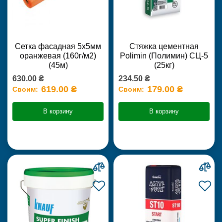
Сетка фасадная 5х5мм
Стяжка цементная
оранжевая (160г/м2)
Polimin (Полимин) СЦ-5
(45м)
(25кг)
630.00 ₴
234.50 ₴
619.00 ₴
179.00 ₴
Своим:
Своим:
В корзину
В корзину