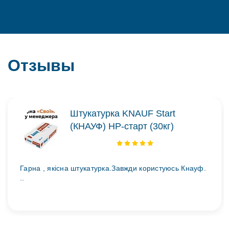
Отзывы
Штукатурка KNAUF Start
(КНАУФ) НР-старт (30кг)
Гарна , якісна штукатурка.Завжди користуюсь Кнауф.
..