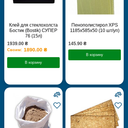
Клей для стеклохолста
Пенополистирол XPS
Бостик (Bostik) СУПЕР
1185х585х50 (10 шт/уп)
76 (15л)
1939.00 ₴
145.90 ₴
1890.00 ₴
Своим:
В корзину
В корзину