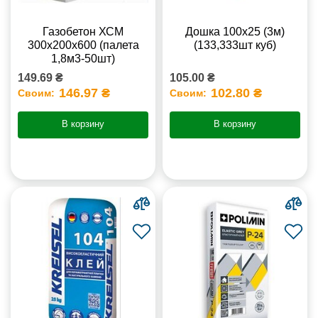
Газобетон ХСМ
Дошка 100х25 (3м)
300x200x600 (палета
(133,333шт куб)
1,8м3-50шт)
149.69 ₴
105.00 ₴
146.97 ₴
102.80 ₴
Своим:
Своим:
В корзину
В корзину