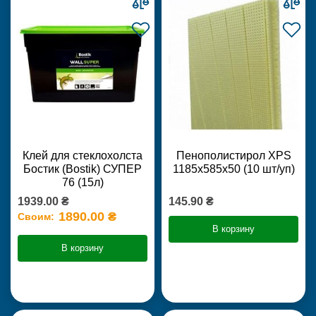
Клей для стеклохолста
Пенополистирол XPS
Бостик (Bostik) СУПЕР
1185х585х50 (10 шт/уп)
76 (15л)
1939.00 ₴
145.90 ₴
1890.00 ₴
Своим:
В корзину
В корзину