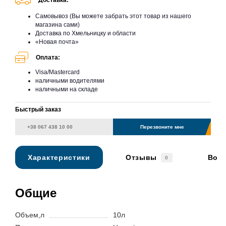
Доставка:
Самовывоз (Вы можете забрать этот товар из нашего
магазина сами)
Доставка по Хмельницку и области
«Новая почта»
Оплата:
Visa/Mastercard
наличными водителями
наличными на складе
Быстрый заказ
Перезвоните мне
Характеристики
Отзывы
Вопр
0
Общие
Объем,л
10л