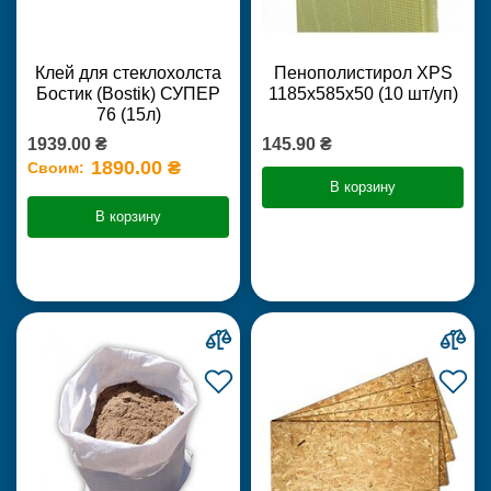
Клей для стеклохолста
Пенополистирол XPS
Бостик (Bostik) СУПЕР
1185х585х50 (10 шт/уп)
76 (15л)
1939.00 ₴
145.90 ₴
1890.00 ₴
Своим:
В корзину
В корзину