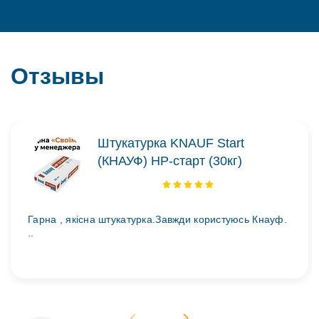
Отзывы
Штукатурка KNAUF Start
(КНАУФ) НР-старт (30кг)
Гарна , якісна штукатурка.Завжди користуюсь Кнауф.
..