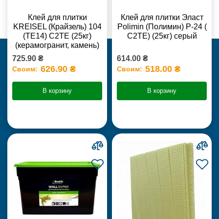
Клей для плитки
Клей для плитки Эласт
KREISEL (Крайзель) 104
Polimin (Полимин) Р-24 (
(ТЕ14) С2TE (25кг)
С2ТЕ) (25кг) серый
(керамогранит, камень)
725.90 ₴
614.00 ₴
626.90 ₴
518.00 ₴
Своим:
Своим:
В корзину
В корзину