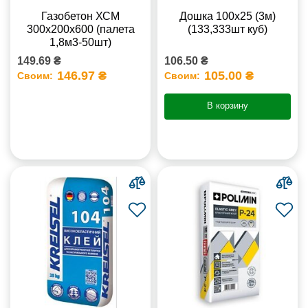
Газобетон ХСМ
Дошка 100х25 (3м)
300x200x600 (палета
(133,333шт куб)
1,8м3-50шт)
149.69 ₴
106.50 ₴
146.97 ₴
105.00 ₴
Своим:
Своим:
В корзину