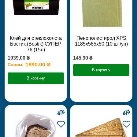
Клей для стеклохолста
Пенополистирол XPS
Бостик (Bostik) СУПЕР
1185х585х50 (10 шт/уп)
76 (15л)
1939.00 ₴
145.90 ₴
1890.00 ₴
Своим:
В корзину
В корзину