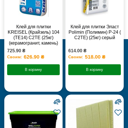
Клей для плитки
Клей для плитки Эласт
KREISEL (Крайзель) 104
Polimin (Полимин) Р-24 (
(ТЕ14) С2TE (25кг)
С2ТЕ) (25кг) серый
(керамогранит, камень)
725.90 ₴
614.00 ₴
626.90 ₴
518.00 ₴
Своим:
Своим:
В корзину
В корзину