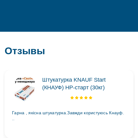
Отзывы
Штукатурка KNAUF Start
(КНАУФ) НР-старт (30кг)
Гарна , якісна штукатурка.Завжди користуюсь Кнауф.
..