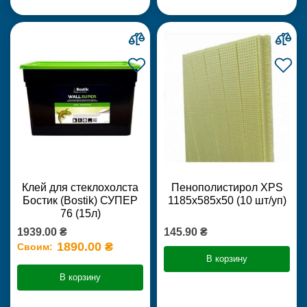
Клей для стеклохолста
Пенополистирол XPS
Бостик (Bostik) СУПЕР
1185х585х50 (10 шт/уп)
76 (15л)
1939.00 ₴
145.90 ₴
1890.00 ₴
Своим:
В корзину
В корзину