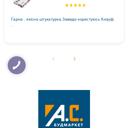
Гарна , якісна штукатурка.Завжди користуюсь Кнауф.
..