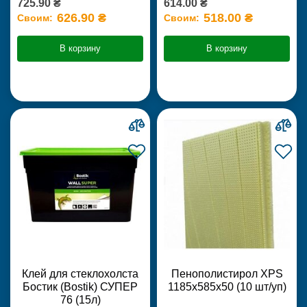
725.90 ₴
614.00 ₴
626.90 ₴
518.00 ₴
Своим:
Своим:
В корзину
В корзину
Клей для стеклохолста
Пенополистирол XPS
Бостик (Bostik) СУПЕР
1185х585х50 (10 шт/уп)
76 (15л)