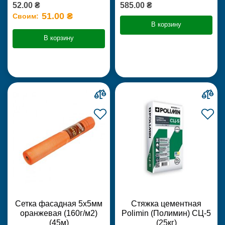
52.00 ₴
585.00 ₴
51.00 ₴
Своим:
В корзину
В корзину
Сетка фасадная 5х5мм
Стяжка цементная
оранжевая (160г/м2)
Polimin (Полимин) СЦ-5
(45м)
(25кг)