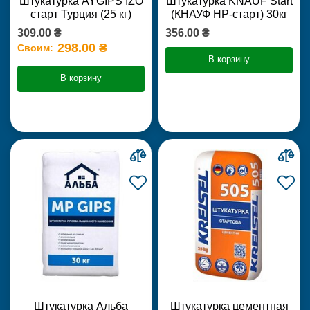
Штукатурка AYGIPS IZO
Штукатурка KNAUF Start
старт Турция (25 кг)
(КНАУФ НР-старт) 30кг
309.00 ₴
356.00 ₴
298.00 ₴
Своим:
В корзину
В корзину
Штукатурка Альба
Штукатурка цементная