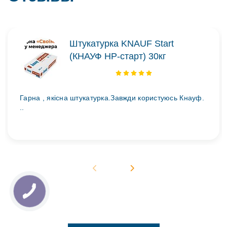
Штукатурка KNAUF Start
(КНАУФ НР-старт) 30кг
Гарна , якісна штукатурка.Завжди користуюсь Кнауф.
..