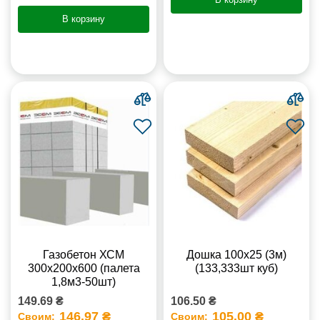
В корзину
Газобетон ХСМ
Дошка 100х25 (3м)
300x200x600 (палета
(133,333шт куб)
1,8м3-50шт)
149.69 ₴
106.50 ₴
146.97 ₴
105.00 ₴
Своим:
Своим: