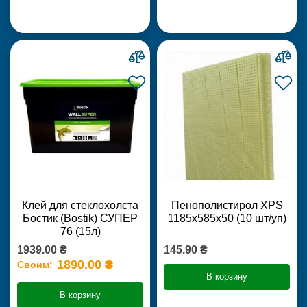
Клей для стеклохолста
Пенополистирол XPS
Бостик (Bostik) СУПЕР
1185х585х50 (10 шт/уп)
76 (15л)
1939.00 ₴
145.90 ₴
1890.00 ₴
Своим:
В корзину
В корзину