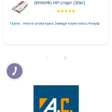
(КНАУФ) НР-старт (30кг)
Гарна , якісна штукатурка.Завжди користуюсь Кнауф.
..