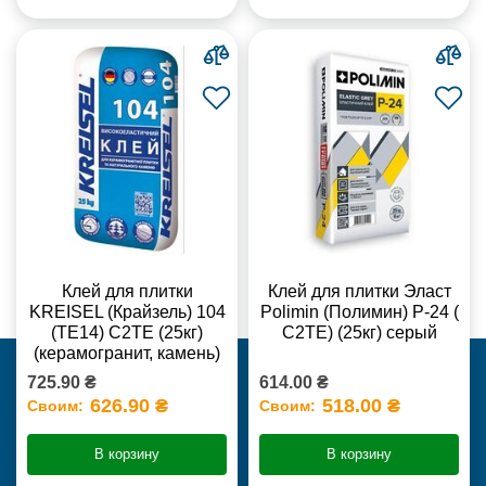
Клей для плитки
Клей для плитки Эласт
KREISEL (Крайзель) 104
Polimin (Полимин) Р-24 (
(ТЕ14) С2TE (25кг)
С2ТЕ) (25кг) серый
(керамогранит, камень)
725.90 ₴
614.00 ₴
626.90 ₴
518.00 ₴
Своим:
Своим:
В корзину
В корзину