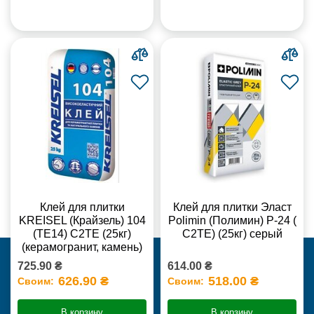
Клей для плитки
Клей для плитки Эласт
KREISEL (Крайзель) 104
Polimin (Полимин) Р-24 (
(ТЕ14) С2TE (25кг)
С2ТЕ) (25кг) серый
(керамогранит, камень)
725.90 ₴
614.00 ₴
626.90 ₴
518.00 ₴
Своим:
Своим:
В корзину
В корзину