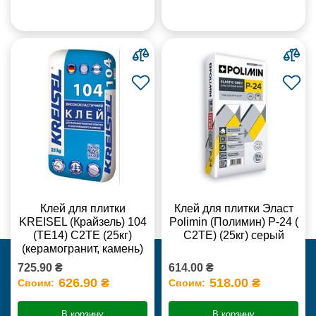
Клей для плитки
Клей для плитки Эласт
KREISEL (Крайзель) 104
Polimin (Полимин) Р-24 (
(ТЕ14) С2TE (25кг)
С2ТЕ) (25кг) серый
(керамогранит, камень)
725.90 ₴
614.00 ₴
626.90 ₴
518.00 ₴
Своим:
Своим:
В корзину
В корзину