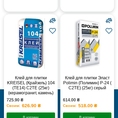
Клей для плитки
Клей для плитки Эласт
KREISEL (Крайзель) 104
Polimin (Полимин) Р-24 (
(ТЕ14) С2TE (25кг)
С2ТЕ) (25кг) серый
(керамогранит, камень)
725.90 ₴
614.00 ₴
626.90 ₴
518.00 ₴
Своим:
Своим:
В корзину
В корзину