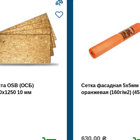
та OSB (ОСБ)
Сетка фасадная 5х5мм
0х1250 10 мм
оранжевая (160г/м2) (45
630.00 ₴