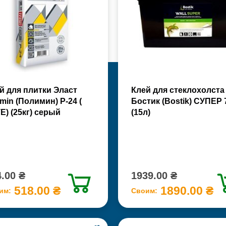
й для плитки Эласт
Клей для стеклохолста
imin (Полимин) Р-24 (
Бостик (Bostik) СУПЕР 
Е) (25кг) серый
(15л)
.00 ₴
1939.00 ₴
518.00 ₴
1890.00 ₴
им:
Своим: