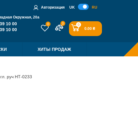
Авторизация
UK
RU
падная Окружная, 20a
39 10 00
0
0
0
0.00 ₴
39 10 00
СКИ
ХИТЫ ПРОДАЖ
гл. руч НТ-0233