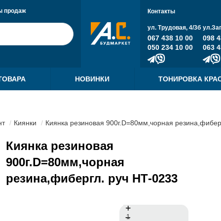
ы продаж
Контакты
ул. Трудовая, 4/3б
ул.За
067 438 10 00
098 4
050 234 10 00
063 4
ТОВАРА
НОВИНКИ
ТОНИРОВКА КРА
нт
Киянки
Киянка резиновая 900г.D=80мм,чорная резина,фибер
Киянка резиновая
900г.D=80мм,чорная
резина,фибергл. руч НТ-0233