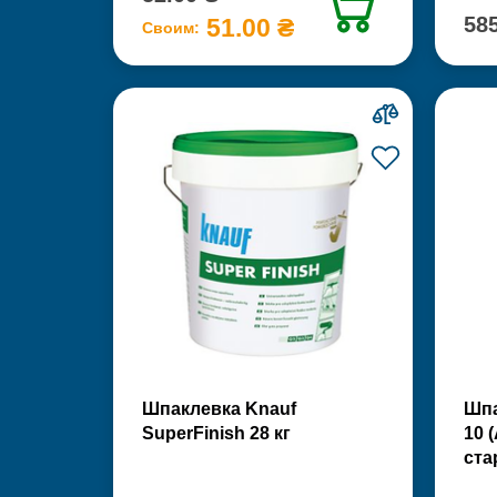
585
51.00 ₴
Своим:
Шпаклевка Knauf
Шпа
SuperFinish 28 кг
10 
ста