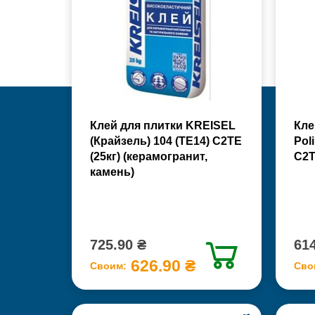
Клей для плитки KREISEL
Кле
(Крайзель) 104 (ТЕ14) С2TE
Pol
(25кг) (керамогранит,
С2Т
камень)
725.90 ₴
614
626.90 ₴
Своим:
Сво