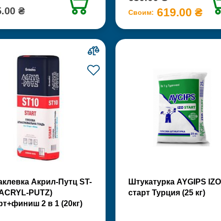
.00 ₴
619.00 ₴
Своим:
клевка Акрил-Путц ST-
Штукатурка AYGIPS IZO
(ACRYL-PUTZ)
старт Турция (25 кг)
рт+финиш 2 в 1 (20кг)