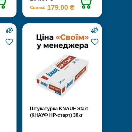
179.00 ₴
Своим:
Штукатурка KNAUF Start
(КНАУФ НР-старт) 30кг