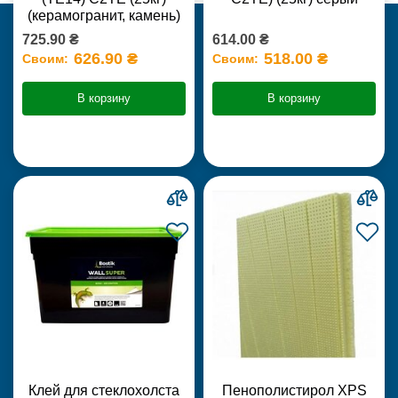
(керамогранит, камень)
725.90 ₴
614.00 ₴
626.90 ₴
518.00 ₴
Своим:
Своим:
В корзину
В корзину
Клей для стеклохолста
Пенополистирол XPS