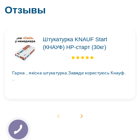
Отзывы
Штукатурка KNAUF Start
(КНАУФ) НР-старт (30кг)
Гарна , якісна штукатурка.Завжди користуюсь Кнауф.
..