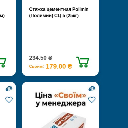
Стяжка цементная Polimin
м)
(Полимин) СЦ-5 (25кг)
234.50 ₴
179.00 ₴
Своим: