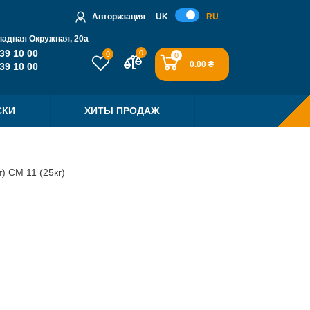
Авторизация
UK
RU
падная Окружная, 20a
39 10 00
0
0
0
0.00 ₴
39 10 00
СКИ
ХИТЫ ПРОДАЖ
) СМ 11 (25кг)