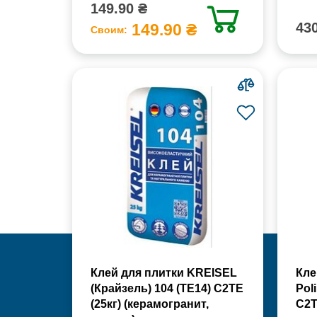
149.90 ₴
430
149.90 ₴
Своим:
Клей для плитки KREISEL
Кле
(Крайзель) 104 (ТЕ14) С2TE
Pol
(25кг) (керамогранит,
С2Т