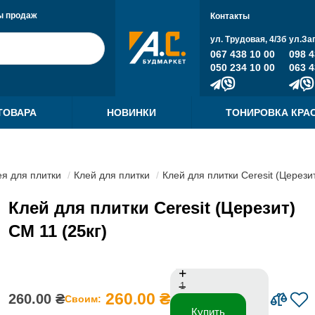
ы продаж
Контакты
ул. Трудовая, 4/3б
ул.За
067 438 10 00
098 4
050 234 10 00
063 4
ТОВАРА
НОВИНКИ
ТОНИРОВКА КРА
я для плитки
Клей для плитки
Клей для плитки Ceresit (Церезит
Клей для плитки Ceresit (Церезит)
СМ 11 (25кг)
260.00 ₴
260.00 ₴
Своим:
Купить