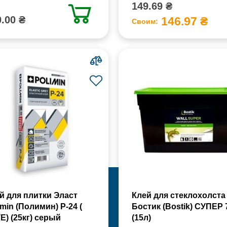
149.69 ₴
.00 ₴
146.97 ₴
Своим:
й для плитки Эласт
Клей для стеклохолста
imin (Полимин) Р-24 (
Бостик (Bostik) СУПЕР 
Е) (25кг) серый
(15л)