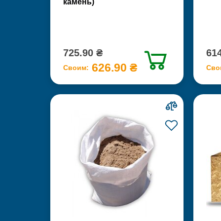
камень)
725.90 ₴
614
626.90 ₴
Своим:
Сво