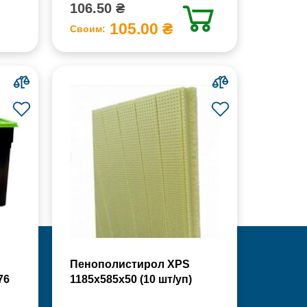
106.50 ₴
105.00 ₴
Своим:
Пенополистирол XPS
76
1185х585х50 (10 шт/уп)