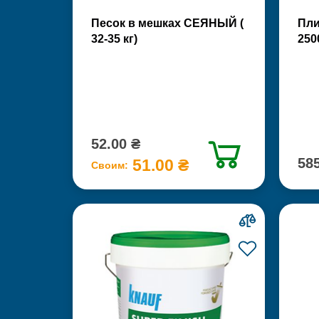
Песок в мешках СЕЯНЫЙ (
Пли
32-35 кг)
250
52.00 ₴
585
51.00 ₴
Своим: