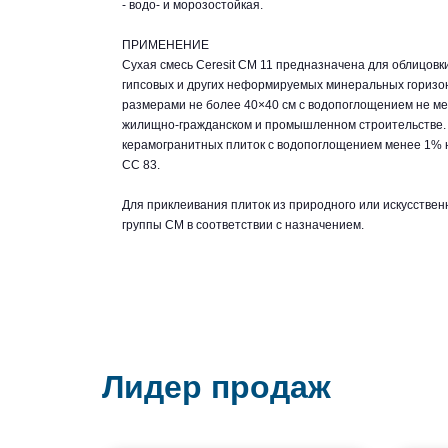
- водо- и морозостойкая.
ПРИМЕНЕНИЕ
Сухая смесь Ceresit СМ 11 предназначена для облицовк
гипсовых и других неформируемых минеральных горизо
размерами не более 40×40 см с водопоглощением не мен
жилищно-гражданском и промышленном строительстве. Д
керамогранитных плиток с водопоглощением менее 1% н
CC 83.
Для приклеивания плиток из природного или искусствен
группы CM в соответствии с назначением.
Лидер продаж