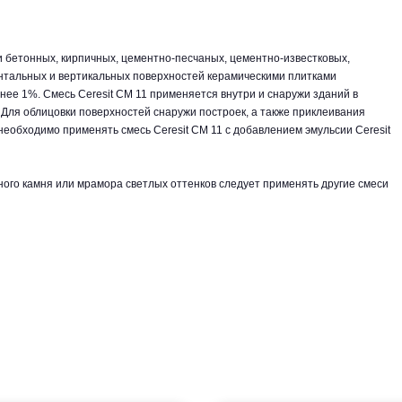
и бетонных, кирпичных, цементно-песчаных, цементно-известковых,
нтальных и вертикальных поверхностей керамическими плитками
ее 1%. Смесь Ceresit СМ 11 применяется внутри и снаружи зданий в
ля облицовки поверхностей снаружи построек, а также приклеивания
еобходимо применять смесь Ceresit CM 11 с добавлением эмульсии Ceresit
ного камня или мрамора светлых оттенков следует применять другие смеси