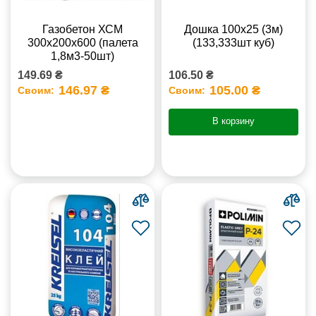
Газобетон ХСМ
Дошка 100х25 (3м)
300x200x600 (палета
(133,333шт куб)
1,8м3-50шт)
149.69 ₴
106.50 ₴
146.97 ₴
105.00 ₴
Своим:
Своим:
В корзину