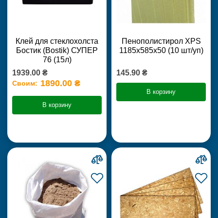
Клей для стеклохолста
Пенополистирол XPS
Бостик (Bostik) СУПЕР
1185х585х50 (10 шт/уп)
76 (15л)
1939.00 ₴
145.90 ₴
1890.00 ₴
Своим:
В корзину
В корзину