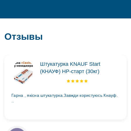
Отзывы
Штукатурка KNAUF Start
(КНАУФ) НР-старт (30кг)
Гарна , якісна штукатурка.Завжди користуюсь Кнауф.
..