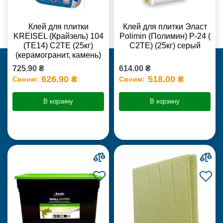
Клей для плитки
Клей для плитки Эласт
KREISEL (Крайзель) 104
Polimin (Полимин) Р-24 (
(ТЕ14) С2TE (25кг)
С2ТЕ) (25кг) серый
(керамогранит, камень)
725.90 ₴
614.00 ₴
626.90 ₴
518.00 ₴
Своим:
Своим:
В корзину
В корзину