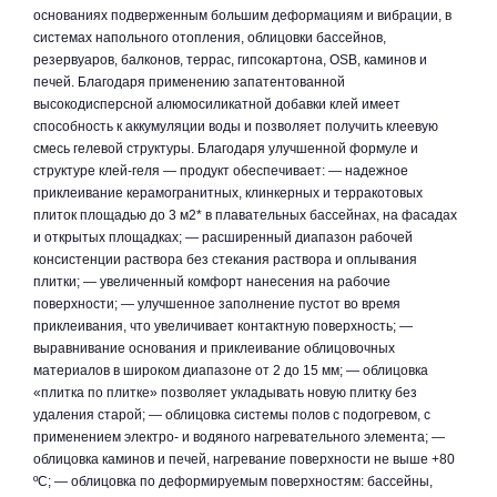
основаниях подверженным большим деформациям и вибрации, в
системах напольного отопления, облицовки бассейнов,
резервуаров, балконов, террас, гипсокартона, OSB, каминов и
печей. Благодаря применению запатентованной
высокодисперсной алюмосиликатной добавки клей имеет
способность к аккумуляции воды и позволяет получить клеевую
смесь гелевой структуры. Благодаря улучшенной формуле и
структуре клей-геля — продукт обеспечивает: — надежное
приклеивание керамогранитных, клинкерных и терракотовых
плиток площадью до 3 м2* в плавательных бассейнах, на фасадах
и открытых площадках; — расширенный диапазон рабочей
консистенции раствора без стекания раствора и оплывания
плитки; — увеличенный комфорт нанесения на рабочие
поверхности; — улучшенное заполнение пустот во время
приклеивания, что увеличивает контактную поверхность; —
выравнивание основания и приклеивание облицовочных
материалов в широком диапазоне от 2 до 15 мм; — облицовка
«плитка по плитке» позволяет укладывать новую плитку без
удаления старой; — облицовка системы полов с подогревом, с
применением электро- и водяного нагревательного элемента; —
облицовка каминов и печей, нагревание поверхности не выше +80
ºС; — облицовка по деформируемым поверхностям: бассейны,