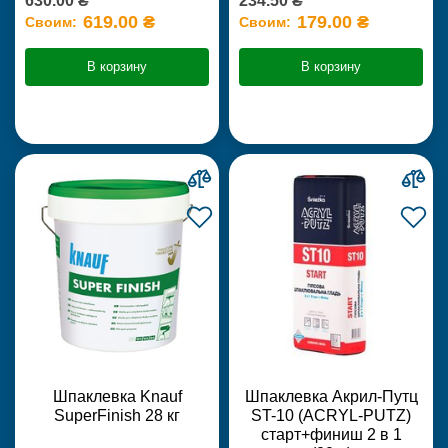
630.00 ₴
234.50 ₴
619.00 ₴
179.00 ₴
Своим:
Своим:
В корзину
В корзину
Шпаклевка Knauf
Шпаклевка Акрил-Путц
SuperFinish 28 кг
ST-10 (ACRYL-PUTZ)
старт+финиш 2 в 1