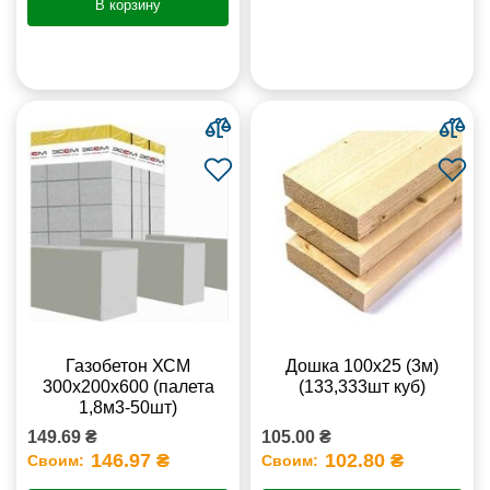
В корзину
Газобетон ХСМ
Дошка 100х25 (3м)
300x200x600 (палета
(133,333шт куб)
1,8м3-50шт)
149.69 ₴
105.00 ₴
146.97 ₴
102.80 ₴
Своим:
Своим: