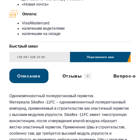
«Новая почта»
Оплата:
Visa/Mastercard
наличными водителями
наличными на складе
Быстрый заказ
Перезвоните мне
Описание
Отзывы
Вопрос-от
0
Однокомпонентный полиуретановый герметик.
Материала Sikaflex -11FC – однокомпонентный полиуретановый
компаунд, применяемый в строительстве как эластичный герметик
с высоким модулем упругости. Sikaflex -11FC имеет тиксотропную
консистенцию, после отверждения влагой воздуха образует
жестко-эластичный герметик. Применение Швы в строительстве,
особенно там, где требуется высокий модуль упругости и
способность выдерживать небольшие подвижки. Швы с малыми и