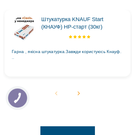
Штукатурка KNAUF Start
(КНАУФ) НР-старт (30кг)
Гарна , якісна штукатурка.Завжди користуюсь Кнауф.
..