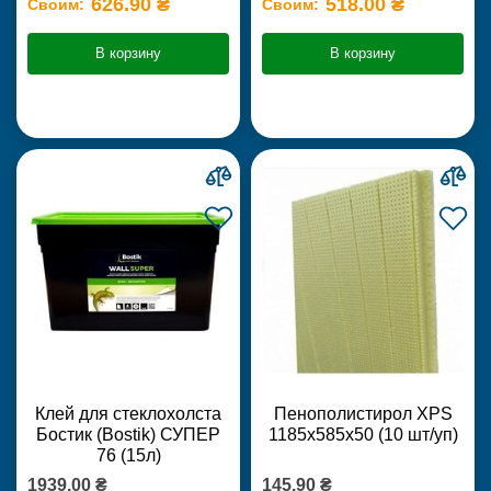
626.90 ₴
518.00 ₴
Своим:
Своим:
В корзину
В корзину
Клей для стеклохолста
Пенополистирол XPS
Бостик (Bostik) СУПЕР
1185х585х50 (10 шт/уп)
76 (15л)
1939.00 ₴
145.90 ₴