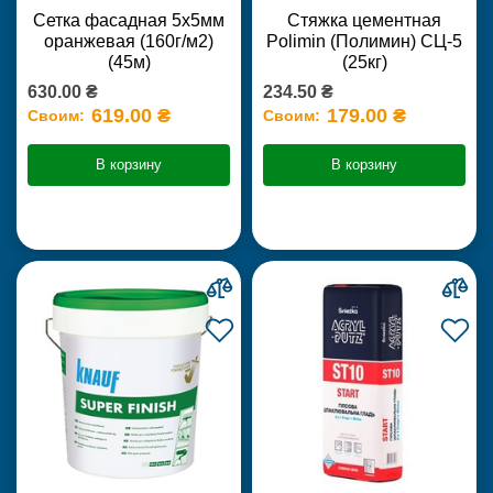
Сетка фасадная 5х5мм
Стяжка цементная
оранжевая (160г/м2)
Polimin (Полимин) СЦ-5
(45м)
(25кг)
630.00 ₴
234.50 ₴
619.00 ₴
179.00 ₴
Своим:
Своим:
В корзину
В корзину