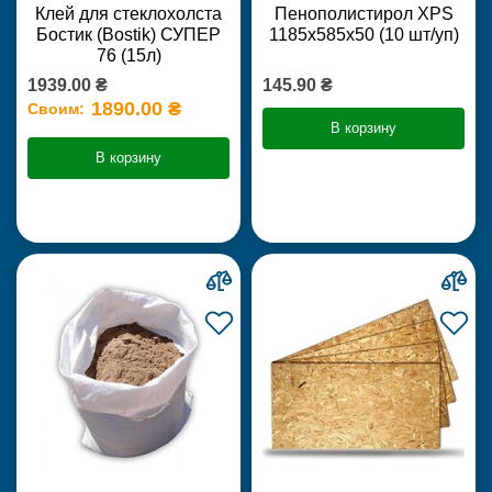
Клей для стеклохолста
Пенополистирол XPS
Бостик (Bostik) СУПЕР
1185х585х50 (10 шт/уп)
76 (15л)
1939.00 ₴
145.90 ₴
1890.00 ₴
Своим:
В корзину
В корзину