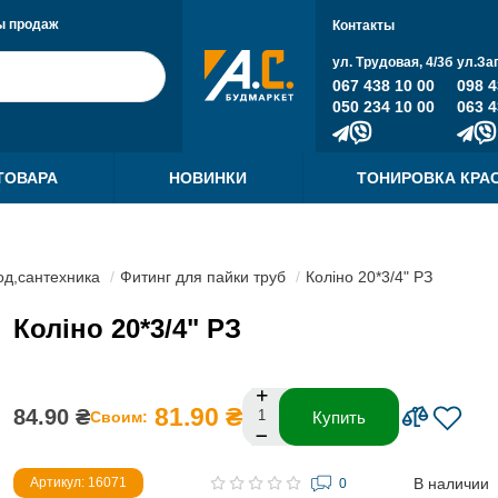
ы продаж
Контакты
ул. Трудовая, 4/3б
ул.За
067 438 10 00
098 4
050 234 10 00
063 4
ТОВАРА
НОВИНКИ
ТОНИРОВКА КРА
д,сантехника
Фитинг для пайки труб
Коліно 20*3/4" РЗ
Коліно 20*3/4" РЗ
81.90 ₴
84.90 ₴
Своим:
Купить
В наличии
Артикул: 16071
0