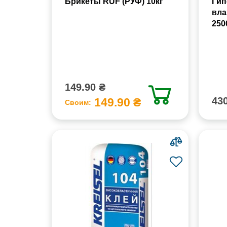
Брикеты RUF (РУФ) 10кг
Гип
вла
250
149.90 ₴
430
149.90 ₴
Своим: