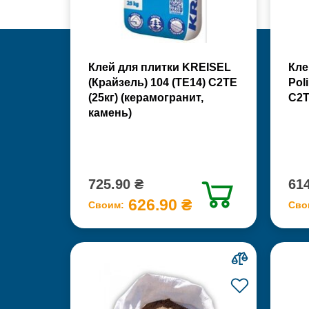
Клей для плитки KREISEL
Кле
(Крайзель) 104 (ТЕ14) С2TE
Pol
(25кг) (керамогранит,
С2Т
камень)
725.90 ₴
614
626.90 ₴
Своим:
Сво