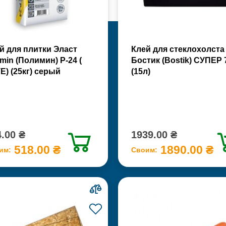
й для плитки Эласт
Клей для стеклохолста
imin (Полимин) Р-24 (
Бостик (Bostik) СУПЕР 
Е) (25кг) серый
(15л)
.00 ₴
1939.00 ₴
518.00 ₴
1890.00 ₴
им:
Своим: