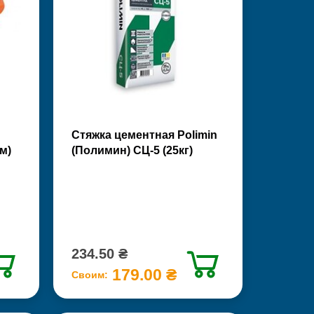
Стяжка цементная Polimin
м)
(Полимин) СЦ-5 (25кг)
234.50 ₴
179.00 ₴
Своим: