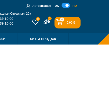
Авторизация
UK
RU
падная Окружная, 20a
39 10 00
0
0
0
0.00 ₴
39 10 00
СКИ
ХИТЫ ПРОДАЖ