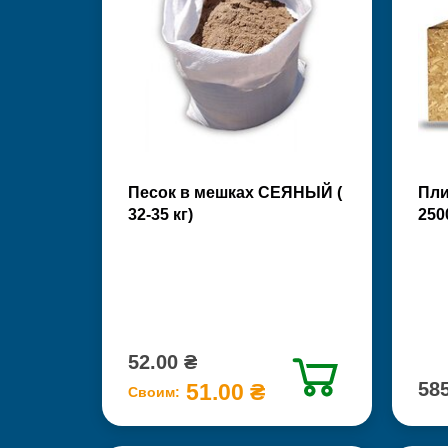
Песок в мешках СЕЯНЫЙ (
Пли
32-35 кг)
250
52.00 ₴
585
51.00 ₴
Своим: