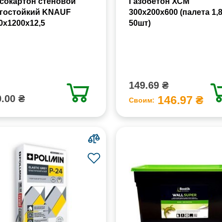
сокартон стеновой
Газобетон ХСМ
гостойкий KNAUF
300x200x600 (палета 1,
0х1200х12,5
50шт)
149.69 ₴
.00 ₴
146.97 ₴
Своим: