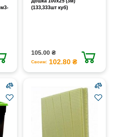
Дошка 100х25 (3м)
8м3-
(133,333шт куб)
105.00 ₴
102.80 ₴
Своим: