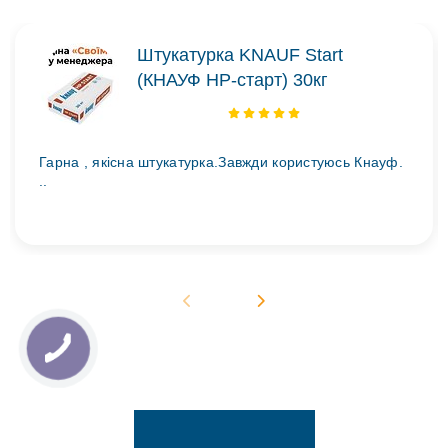
Штукатурка KNAUF Start
(КНАУФ НР-старт) 30кг
Гарна , якісна штукатурка.Завжди користуюсь Кнауф.
..