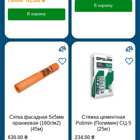
51.00 ₴
Своим:
В корзину
В корзину
Сетка фасадная 5х5мм
Стяжка цементная
оранжевая (160г/м2)
Polimin (Полимин) СЦ-5
(45м)
(25кг)
630.00 ₴
234.50 ₴