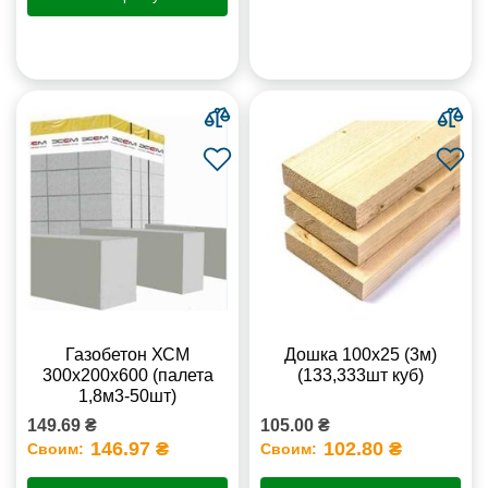
Газобетон ХСМ
Дошка 100х25 (3м)
300x200x600 (палета
(133,333шт куб)
1,8м3-50шт)
149.69 ₴
105.00 ₴
146.97 ₴
102.80 ₴
Своим:
Своим: