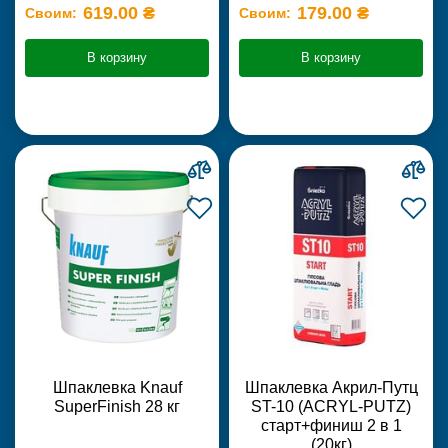
619.00 ₴
179.00 ₴
Своим:
Своим:
В корзину
В корзину
Шпаклевка Knauf
Шпаклевка Акрил-Путц
SuperFinish 28 кг
ST-10 (ACRYL-PUTZ)
старт+финиш 2 в 1
(20кг)