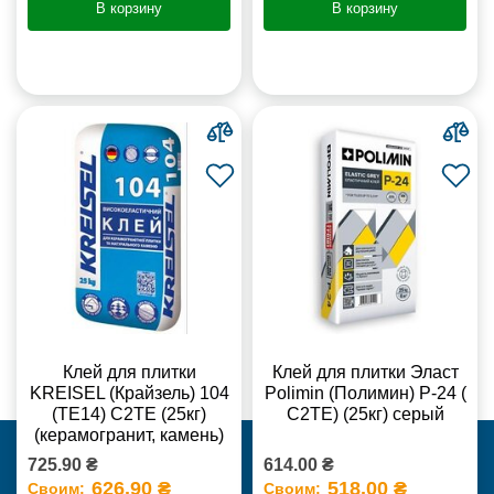
В корзину
В корзину
Клей для плитки
Клей для плитки Эласт
KREISEL (Крайзель) 104
Polimin (Полимин) Р-24 (
(ТЕ14) С2TE (25кг)
С2ТЕ) (25кг) серый
(керамогранит, камень)
725.90 ₴
614.00 ₴
626.90 ₴
518.00 ₴
Своим:
Своим: