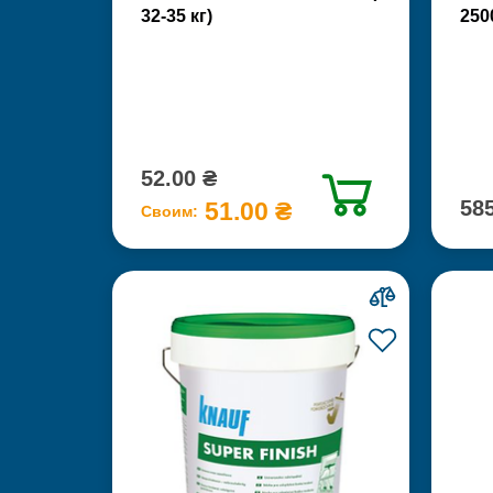
32-35 кг)
250
52.00 ₴
585
51.00 ₴
Своим: