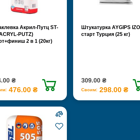
клевка Акрил-Путц ST-
Штукатурка AYGIPS IZO
(ACRYL-PUTZ)
старт Турция (25 кг)
рт+финиш 2 в 1 (20кг)
.00 ₴
309.00 ₴
476.00 ₴
298.00 ₴
им:
Своим: