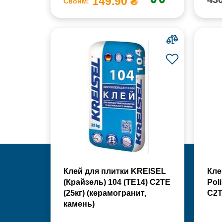
149.90 ₴
Своим:
Клей для плитки KREISEL
Кле
(Крайзель) 104 (ТЕ14) С2TE
Pol
(25кг) (керамогранит,
С2Т
камень)