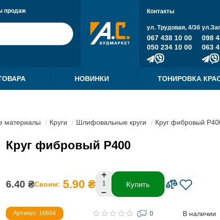
ы продаж
Контакты
ул. Трудовая, 4/3б
ул.За
067 438 10 00
098 4
050 234 10 00
063 4
ТОВАРА
НОВИНКИ
ТОНИРОВКА КРА
е материалы
Круги
Шлифовальные круги
Круг фибровый Р40
Круг фибровый Р400
5.90 ₴
6.40 ₴
Своим:
Купить
В наличии
Артикул: 16694
0