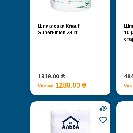
Шпаклевка Knauf
Шпа
SuperFinish 28 кг
10 
ста
1319.00 ₴
484
1288.00 ₴
Своим:
Сво