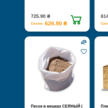
725.90 ₴
614
626.90 ₴
Своим:
Сво
Песок в мешках СЕЯНЫЙ (
Пли