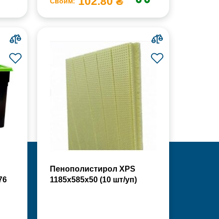
102.80 ₴
Своим:
Пенополистирол XPS
76
1185х585х50 (10 шт/уп)