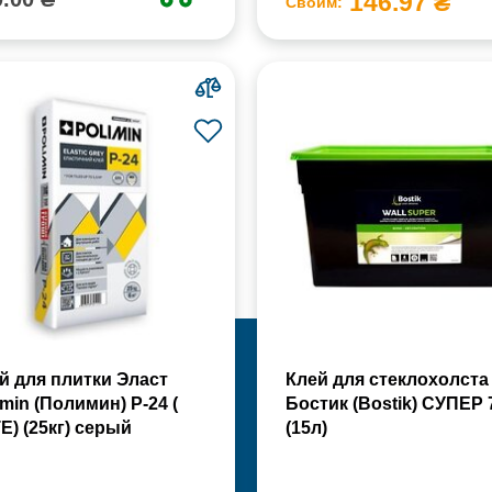
146.97 ₴
Своим:
й для плитки Эласт
Клей для стеклохолста
imin (Полимин) Р-24 (
Бостик (Bostik) СУПЕР 
Е) (25кг) серый
(15л)