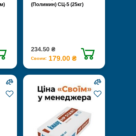
м)
(Полимин) СЦ-5 (25кг)
234.50 ₴
179.00 ₴
Своим: