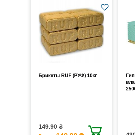
Брикеты RUF (РУФ) 10кг
Гип
вла
250
149.90 ₴
430