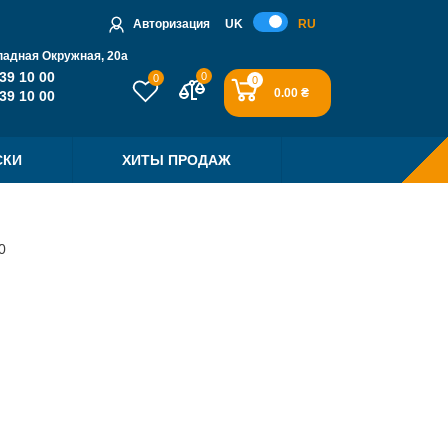
Авторизация
UK
RU
падная Окружная, 20a
39 10 00
0
0
0
0.00 ₴
39 10 00
СКИ
ХИТЫ ПРОДАЖ
0