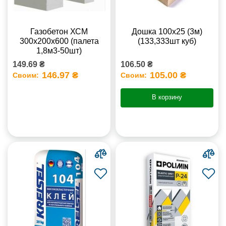
Газобетон ХСМ
Дошка 100х25 (3м)
300x200x600 (палета
(133,333шт куб)
1,8м3-50шт)
149.69 ₴
106.50 ₴
146.97 ₴
105.00 ₴
Своим:
Своим:
В корзину