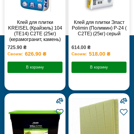
Клей для плитки
Клей для плитки Эласт
KREISEL (Крайзель) 104
Polimin (Полимин) Р-24 (
(ТЕ14) С2TE (25кг)
С2ТЕ) (25кг) серый
(керамогранит, камень)
725.90 ₴
614.00 ₴
626.90 ₴
518.00 ₴
Своим:
Своим:
В корзину
В корзину