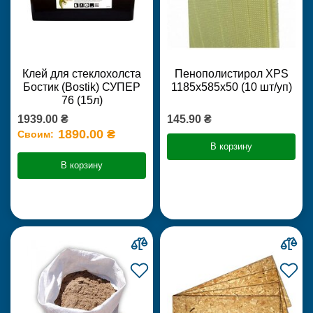
Клей для стеклохолста
Пенополистирол XPS
Бостик (Bostik) СУПЕР
1185х585х50 (10 шт/уп)
76 (15л)
1939.00 ₴
145.90 ₴
1890.00 ₴
Своим:
В корзину
В корзину