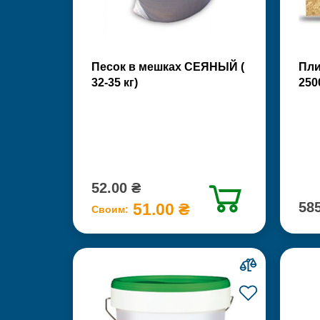
Песок в мешках СЕЯНЫЙ (
Пли
32-35 кг)
250
52.00 ₴
585
51.00 ₴
Своим: