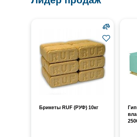
Лидер продаж
Брикеты RUF (РУФ) 10кг
Гип
вла
250