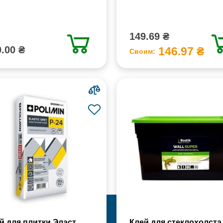
149.69 ₴
.00 ₴
146.97 ₴
Своим:
й для плитки Эласт
Клей для стеклохолста