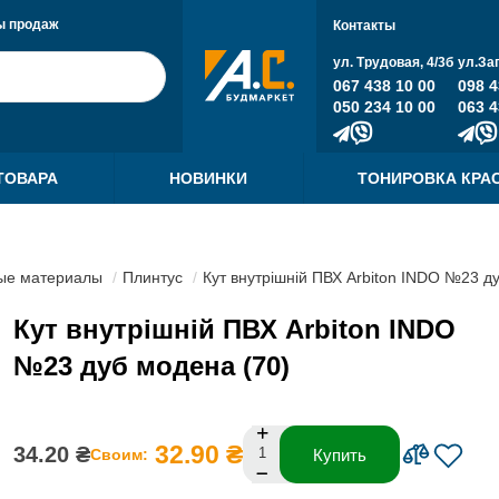
ы продаж
Контакты
ул. Трудовая, 4/3б
ул.За
067 438 10 00
098 4
050 234 10 00
063 4
ТОВАРА
НОВИНКИ
ТОНИРОВКА КРА
ые материалы
Плинтус
Кут внутрішній ПВХ Arbiton INDO №23 д
Кут внутрішній ПВХ Arbiton INDO
№23 дуб модена (70)
32.90 ₴
34.20 ₴
Своим:
Купить