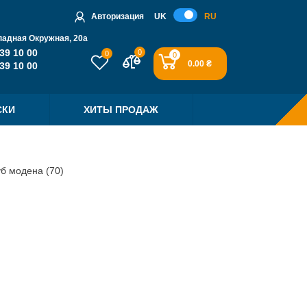
Авторизация
UK
RU
падная Окружная, 20a
39 10 00
0
0
0
0.00 ₴
39 10 00
СКИ
ХИТЫ ПРОДАЖ
уб модена (70)