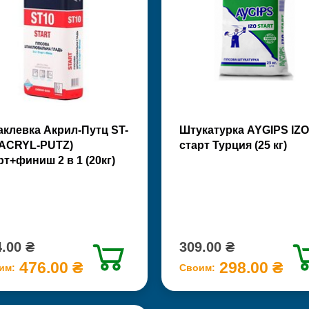
клевка Акрил-Путц ST-
Штукатурка AYGIPS IZO
(ACRYL-PUTZ)
старт Турция (25 кг)
рт+финиш 2 в 1 (20кг)
.00 ₴
309.00 ₴
476.00 ₴
298.00 ₴
им:
Своим: