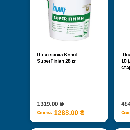
Шпаклевка Knauf
Шпа
SuperFinish 28 кг
10 
ста
1319.00 ₴
484
1288.00 ₴
Своим:
Сво