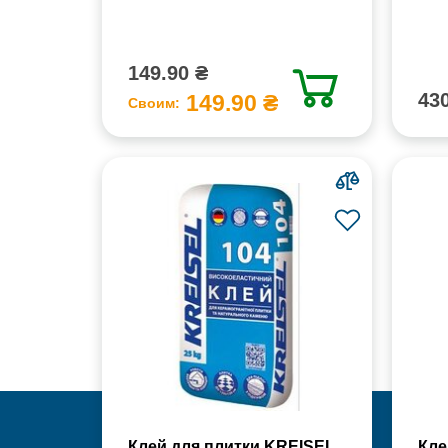
149.90 ₴
430
149.90 ₴
Своим:
Клей для плитки KREISEL
Кле