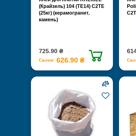
(Крайзель) 104 (ТЕ14) С2TE
Pol
(25кг) (керамогранит,
С2Т
камень)
725.90 ₴
614
626.90 ₴
Своим:
Сво