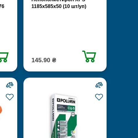
76
1185х585х50 (10 шт/уп)
145.90 ₴