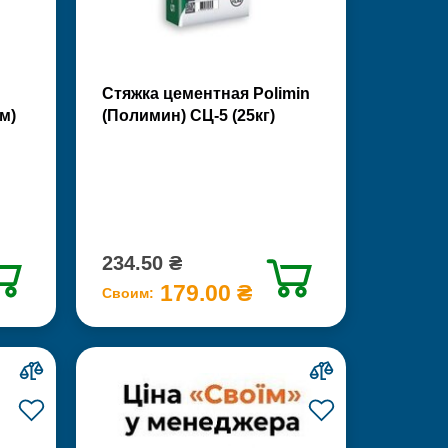
Стяжка цементная Polimin
м)
(Полимин) СЦ-5 (25кг)
234.50 ₴
179.00 ₴
Своим: