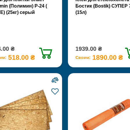
imin (Полимин) Р-24 (
Бостик (Bostik) СУПЕР 
Е) (25кг) серый
(15л)
.00 ₴
1939.00 ₴
518.00 ₴
1890.00 ₴
им:
Своим: