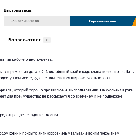
Быстрый заказ
Перезвоните мне
Вопрос-ответ
0
й тип рабочего инструмента.
ли выпрямления деталей. Заострённый край в виде клина позволяет забить
одоступном месте, куда не поместиться широкая часть головы.
ериала, который хорошо проявил себя в использовании. Не скользит в руке
меет два преимущества: не рассыхается со временем и не подвержен
редотвращает спадание головки.
етодом ковки и покрыто антикоррозийным гальваническим покрытием;