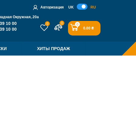
Авторизация
UK
RU
падная Окружная, 20a
39 10 00
0
0
0
0.00 ₴
39 10 00
СКИ
ХИТЫ ПРОДАЖ