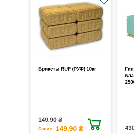
Брикеты RUF (РУФ) 10кг
Гип
вла
250
149.90 ₴
430
149.90 ₴
Своим: