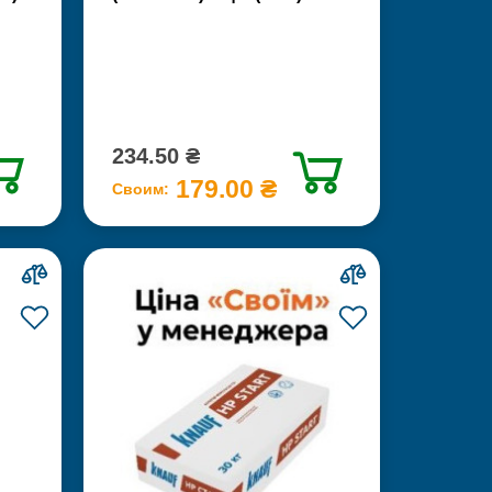
234.50 ₴
179.00 ₴
Своим: