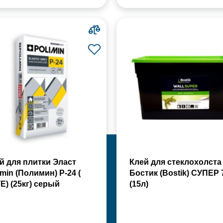
й для плитки Эласт
Клей для стеклохолста
imin (Полимин) Р-24 (
Бостик (Bostik) СУПЕР 
Е) (25кг) серый
(15л)