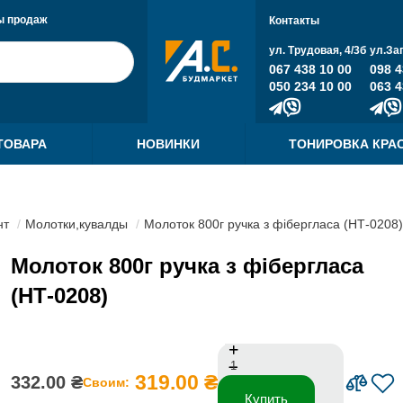
ы продаж
Контакты
ул. Трудовая, 4/3б
ул.За
067 438 10 00
098 4
050 234 10 00
063 4
ТОВАРА
НОВИНКИ
ТОНИРОВКА КРА
нт
Молотки,кувалды
Молоток 800г ручка з фібергласа (НТ-0208)
Молоток 800г ручка з фібергласа
(НТ-0208)
319.00 ₴
332.00 ₴
Своим:
Купить