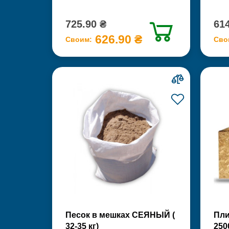
725.90 ₴
614
626.90 ₴
Своим:
Сво
Песок в мешках СЕЯНЫЙ (
Пли
32-35 кг)
250