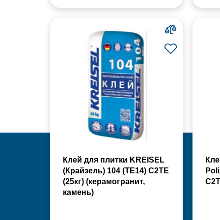
Клей для плитки KREISEL
Кле
(Крайзель) 104 (ТЕ14) С2TE
Pol
(25кг) (керамогранит,
С2Т
камень)