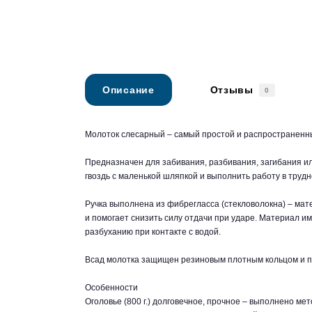
Описание
Отзывы
0
Молоток слесарный – самый простой и распространенны
Предназначен для забивания, разбивания, загибания и
гвоздь с маленькой шляпкой и выполнить работу в трудн
Ручка выполнена из фибрегласса (стекловолокна) – мат
и помогает снизить силу отдачи при ударе. Материал и
разбуханию при контакте с водой.
Всад молотка защищен резиновым плотным кольцом и п
Особенности
Оголовье (800 г.) долговечное, прочное – выполнено м