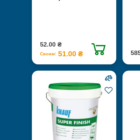
52.00 ₴
585
51.00 ₴
Своим: