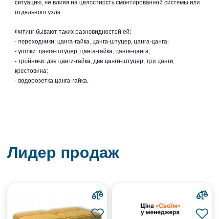
ситуацию, не влияя на целостность смонтированной системы или
отдельного узла.
Фитинг бывают таких разновидностей ей:
- переходники: цанга-гайка, цанга-штуцер, цанга-цанга;
- уголки: цанга-штуцер, цанга-гайка, цанга-цанга;
- тройники: две цанги-гайка, две цанги-штуцер, три цанги;
крестовина;
- водорозетка цанга-гайка.
Лидер продаж