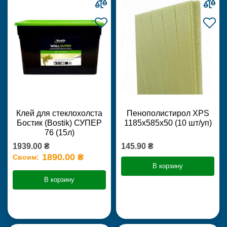
Клей для стеклохолста
Пенополистирол XPS
Бостик (Bostik) СУПЕР
1185х585х50 (10 шт/уп)
76 (15л)
1939.00 ₴
145.90 ₴
1890.00 ₴
Своим:
В корзину
В корзину