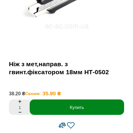
Ніж з мет,направ. з
гвинт.фіксатором 18мм НТ-0502
35.90 ₴
38.20 ₴
Своим:
Купить