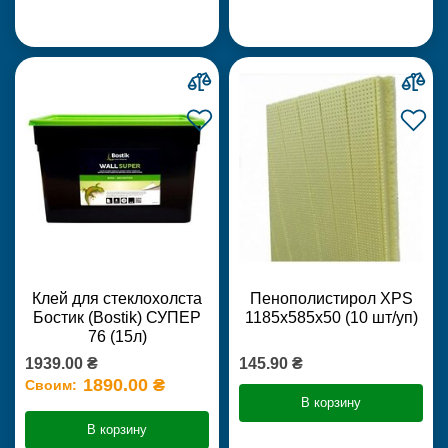
Клей для стеклохолста
Пенополистирол XPS
Бостик (Bostik) СУПЕР
1185х585х50 (10 шт/уп)
76 (15л)
1939.00 ₴
145.90 ₴
1890.00 ₴
Своим:
В корзину
В корзину