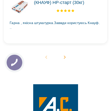
(КНАУФ) НР-старт (30кг)
Гарна , якісна штукатурка.Завжди користуюсь Кнауф.
..