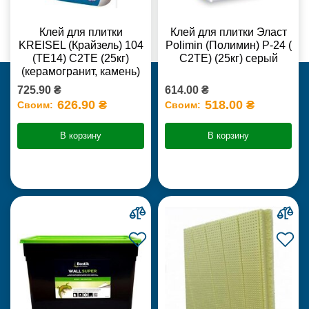
Клей для плитки
Клей для плитки Эласт
KREISEL (Крайзель) 104
Polimin (Полимин) Р-24 (
(ТЕ14) С2TE (25кг)
С2ТЕ) (25кг) серый
(керамогранит, камень)
725.90 ₴
614.00 ₴
626.90 ₴
518.00 ₴
Своим:
Своим:
В корзину
В корзину