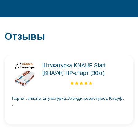
Отзывы
Штукатурка KNAUF Start
(КНАУФ) НР-старт (30кг)
Гарна , якісна штукатурка.Завжди користуюсь Кнауф.
..