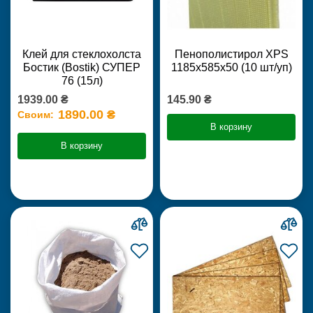
Клей для стеклохолста
Пенополистирол XPS
Бостик (Bostik) СУПЕР
1185х585х50 (10 шт/уп)
76 (15л)
1939.00 ₴
145.90 ₴
1890.00 ₴
Своим:
В корзину
В корзину