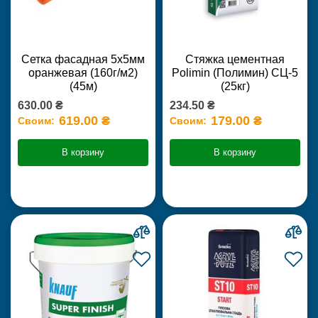
Сетка фасадная 5х5мм
Стяжка цементная
оранжевая (160г/м2)
Polimin (Полимин) СЦ-5
(45м)
(25кг)
630.00 ₴
234.50 ₴
619.00 ₴
179.00 ₴
Своим:
Своим:
В корзину
В корзину