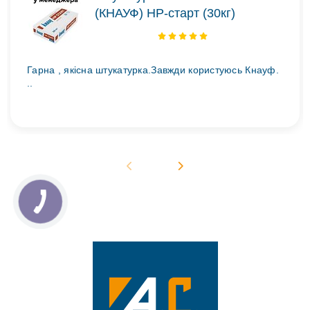
(КНАУФ) НР-старт (30кг)
Гарна , якісна штукатурка.Завжди користуюсь Кнауф.
..