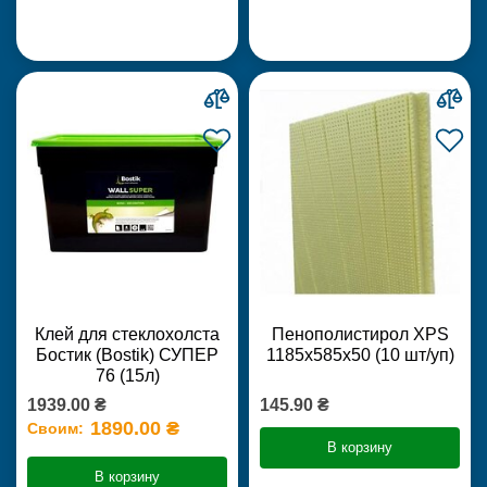
Клей для стеклохолста
Пенополистирол XPS
Бостик (Bostik) СУПЕР
1185х585х50 (10 шт/уп)
76 (15л)
1939.00 ₴
145.90 ₴
1890.00 ₴
Своим:
В корзину
В корзину