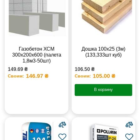
Газобетон ХСМ
Дошка 100х25 (3м)
300x200x600 (палета
(133,333шт куб)
1,8м3-50шт)
149.69 ₴
106.50 ₴
146.97 ₴
105.00 ₴
Своим:
Своим:
В корзину