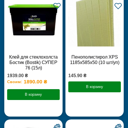
Клей для стеклохолста
Пенополистирол XPS
Бостик (Bostik) СУПЕР
1185х585х50 (10 шт/уп)
76 (15л)
1939.00 ₴
145.90 ₴
1890.00 ₴
Своим:
В корзину
В корзину