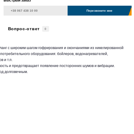
Быстрый заказ
Перезвоните мне
Вопрос-ответ
0
анг с широким шагом гофрирования и окончаниями из никелированной
потребительного оборудования: бойлеров, водонагревателей,
 и т.п.
ость и предотвращает появление посторонних шумов и вибрации.
од долговечным.