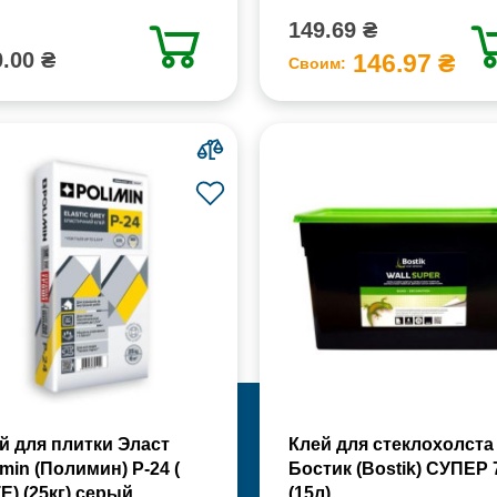
149.69 ₴
.00 ₴
146.97 ₴
Своим:
й для плитки Эласт
Клей для стеклохолста
imin (Полимин) Р-24 (
Бостик (Bostik) СУПЕР 
Е) (25кг) серый
(15л)