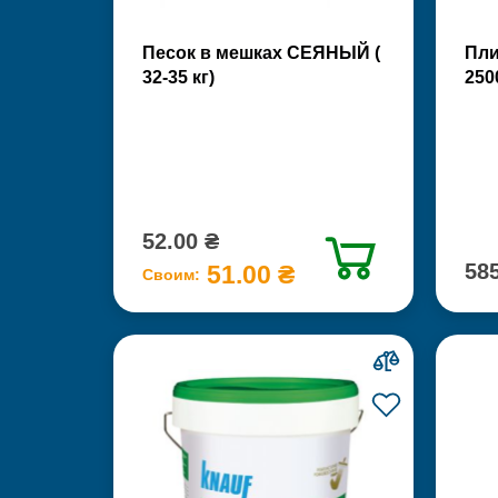
Песок в мешках СЕЯНЫЙ (
Пли
32-35 кг)
250
52.00 ₴
585
51.00 ₴
Своим: