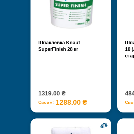
Шпаклевка Knauf
Шпа
SuperFinish 28 кг
10 
ста
1319.00 ₴
484
1288.00 ₴
Своим:
Сво