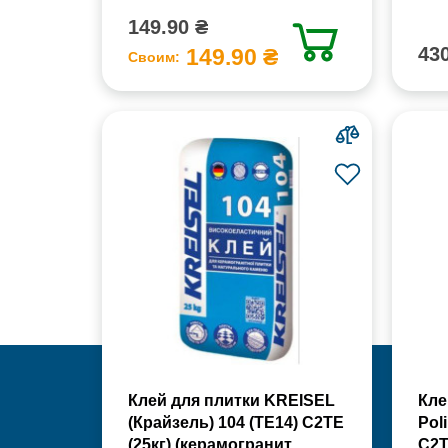
149.90 ₴
430
149.90 ₴
Своим:
Клей для плитки KREISEL
Кле
(Крайзель) 104 (ТЕ14) С2TE
Pol
(25кг) (керамогранит,
С2Т