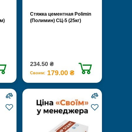
Стяжка цементная Polimin
м)
(Полимин) СЦ-5 (25кг)
234.50 ₴
179.00 ₴
Своим: