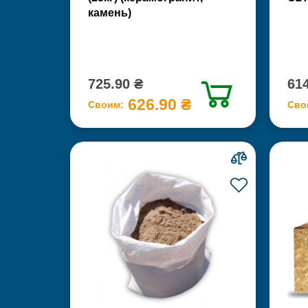
камень)
725.90 ₴
614
626.90 ₴
Своим:
Сво