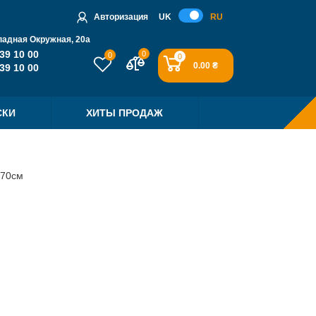
Авторизация
UK
RU
падная Окружная, 20a
39 10 00
0
0
0
0.00 ₴
39 10 00
СКИ
ХИТЫ ПРОДАЖ
 70см