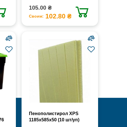
105.00 ₴
102.80 ₴
Своим:
Пенополистирол XPS
76
1185х585х50 (10 шт/уп)