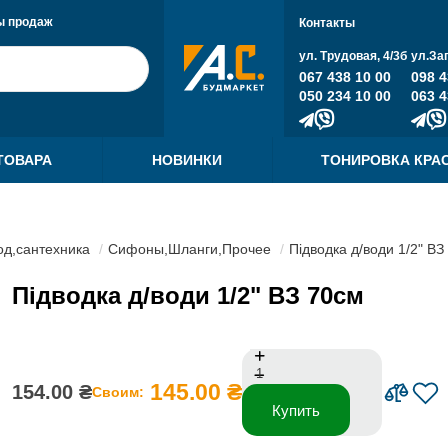
ы продаж
Контакты
ул. Трудовая, 4/3б
ул.За
067 438 10 00
098 4
050 234 10 00
063 4
ТОВАРА
НОВИНКИ
ТОНИРОВКА КРА
д,сантехника
Сифоны,Шланги,Прочее
Підводка д/води 1/2" ВЗ
Підводка д/води 1/2" ВЗ 70см
145.00 ₴
154.00 ₴
Своим:
Купить