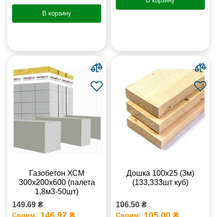
В корзину
В корзину
Газобетон ХСМ
Дошка 100х25 (3м)
300x200x600 (палета
(133,333шт куб)
1,8м3-50шт)
149.69 ₴
106.50 ₴
146.97 ₴
105.00 ₴
Своим:
Своим: