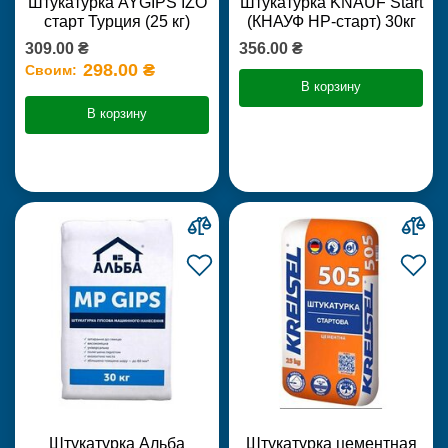
Штукатурка AYGIPS IZO
Штукатурка KNAUF Start
старт Турция (25 кг)
(КНАУФ НР-старт) 30кг
309.00 ₴
356.00 ₴
298.00 ₴
Своим:
В корзину
В корзину
Штукатурка Альба
Штукатурка цементная