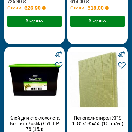
725.90 ₴
614.00 ₴
626.90 ₴
518.00 ₴
Своим:
Своим:
В корзину
В корзину
Клей для стеклохолста
Пенополистирол XPS
Бостик (Bostik) СУПЕР
1185х585х50 (10 шт/уп)
76 (15л)