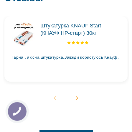
Штукатурка KNAUF Start
(КНАУФ НР-старт) 30кг
Гарна , якісна штукатурка.Завжди користуюсь Кнауф.
..