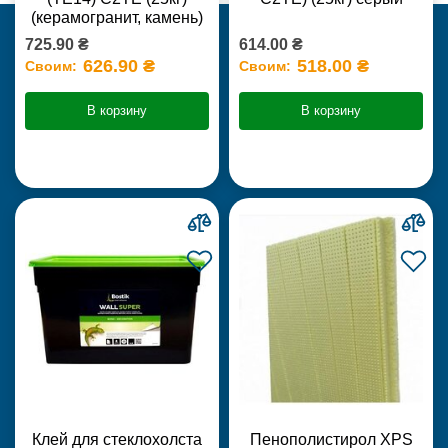
(керамогранит, камень)
725.90 ₴
614.00 ₴
626.90 ₴
518.00 ₴
Своим:
Своим:
В корзину
В корзину
Клей для стеклохолста
Пенополистирол XPS