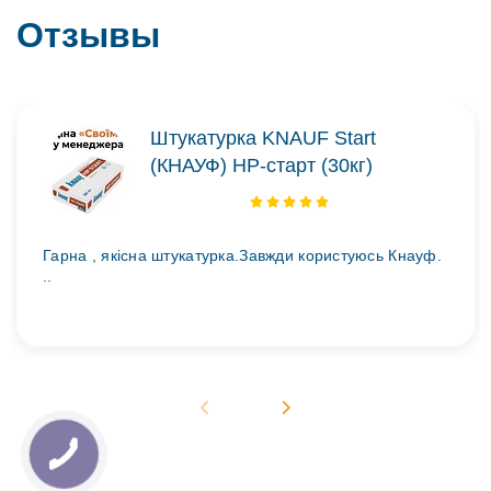
Отзывы
Штукатурка KNAUF Start
(КНАУФ) НР-старт (30кг)
Гарна , якісна штукатурка.Завжди користуюсь Кнауф.
..