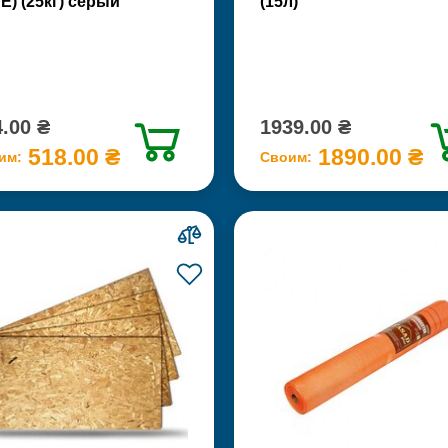
Е) (25кг) серый
(15л)
.00 ₴
1939.00 ₴
518.00 ₴
1890.00 ₴
им:
Своим: