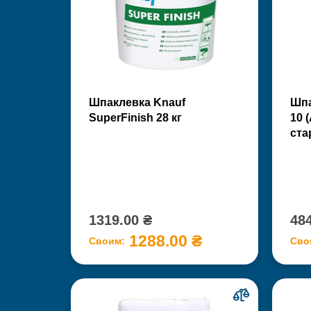
Шпаклевка Knauf
Шпа
SuperFinish 28 кг
10 
ста
1319.00 ₴
484
1288.00 ₴
Своим:
Сво