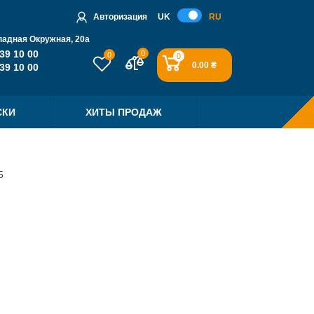
Авторизация
UK
RU
падная Окружная, 20a
39 10 00
0
0
0
0.00 ₴
39 10 00
СКИ
ХИТЫ ПРОДАЖ
5