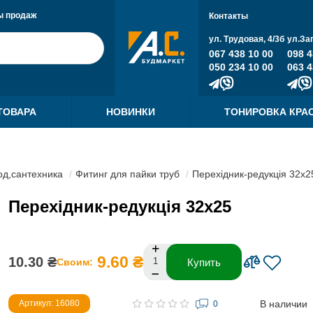
ы продаж
Контакты
ул. Трудовая, 4/3б
ул.За
067 438 10 00
098 4
050 234 10 00
063 4
ТОВАРА
НОВИНКИ
ТОНИРОВКА КРА
д,сантехника
Фитинг для пайки труб
Перехідник-редукція 32x2
Перехідник-редукція 32x25
9.60 ₴
10.30 ₴
Своим:
Купить
В наличии
Артикул: 16080
0