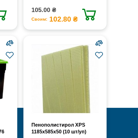
105.00 ₴
102.80 ₴
Своим:
Пенополистирол XPS
76
1185х585х50 (10 шт/уп)