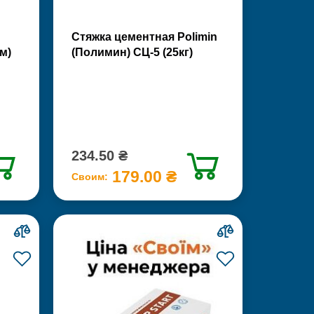
Стяжка цементная Polimin
м)
(Полимин) СЦ-5 (25кг)
234.50 ₴
179.00 ₴
Своим: