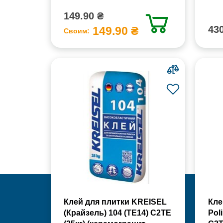
149.90 ₴
430
149.90 ₴
Своим:
Клей для плитки KREISEL
Кле
(Крайзель) 104 (ТЕ14) С2TE
Pol