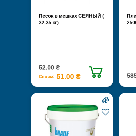
Песок в мешках СЕЯНЫЙ (
Пли
32-35 кг)
250
52.00 ₴
585
51.00 ₴
Своим: