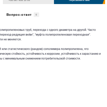
Перезвоните мне
Вопрос-ответ
0
липропиленовых труб, перехода с одного диаметра на другой. Часто
переход-редукция вн/вн”, “муфта полипропиленовая переходная”.
ти не меняется.
R или статистического (рандом) сополимера полипропилена, что
ческую стойкость, устойчивость к коррозии, устойчивость к зарастанию и
бы с минимальным снижением потребительской стоимости.