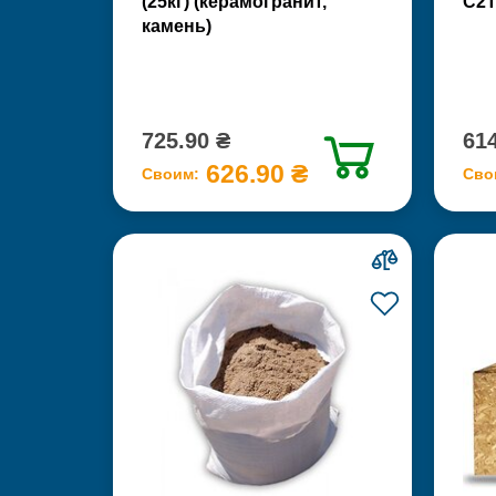
(25кг) (керамогранит,
С2Т
камень)
725.90 ₴
614
626.90 ₴
Своим:
Сво