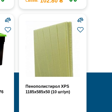
102.80 ₴
Своим:
Пенополистирол XPS
76
1185х585х50 (10 шт/уп)