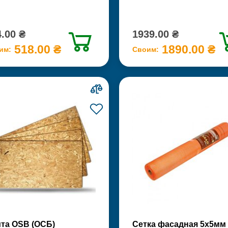
.00 ₴
1939.00 ₴
518.00 ₴
1890.00 ₴
им:
Своим:
та OSB (ОСБ)
Сетка фасадная 5х5мм