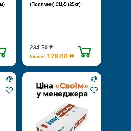
м)
(Полимин) СЦ-5 (25кг)
234.50 ₴
179.00 ₴
Своим: