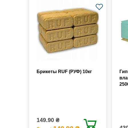
Брикеты RUF (РУФ) 10кг
Гип
вла
250
149.90 ₴
430