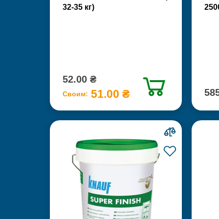
32-35 кг)
250
52.00 ₴
585
51.00 ₴
Своим: