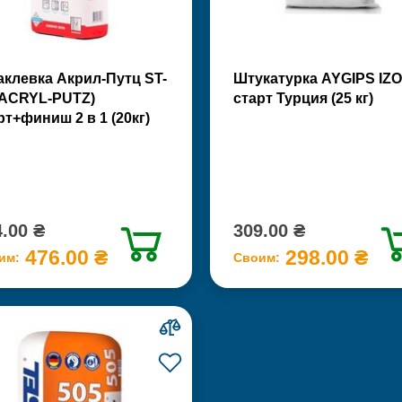
клевка Акрил-Путц ST-
Штукатурка AYGIPS IZO
(ACRYL-PUTZ)
старт Турция (25 кг)
рт+финиш 2 в 1 (20кг)
.00 ₴
309.00 ₴
476.00 ₴
298.00 ₴
им:
Своим: