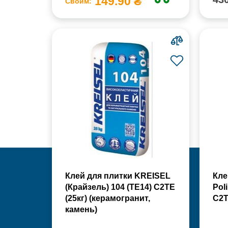
149.90 ₴
Своим:
Клей для плитки KREISEL
Кле
(Крайзель) 104 (ТЕ14) С2TE
Pol
(25кг) (керамогранит,
С2Т
камень)