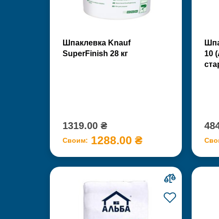
Шпаклевка Knauf
Шпа
SuperFinish 28 кг
10 
ста
1319.00 ₴
484
1288.00 ₴
Своим:
Сво