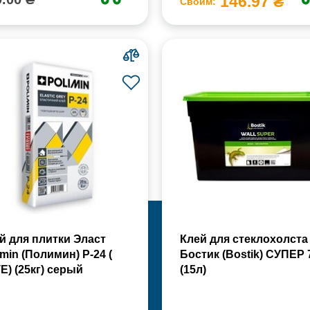
146.97 ₴
Своим:
й для плитки Эласт
Клей для стеклохолста
imin (Полимин) Р-24 (
Бостик (Bostik) СУПЕР 
Е) (25кг) серый
(15л)