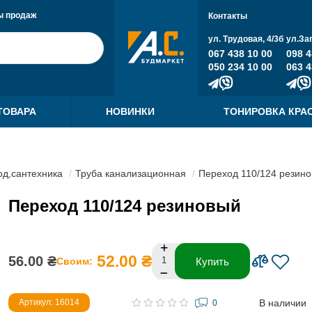
ы продаж
Контакты
ул. Трудовая, 4/3б
ул.За
067 438 10 00
098 4
050 234 10 00
063 4
ТОВАРА
НОВИНКИ
ТОНИРОВКА КРА
д,сантехника
Труба канализационная
Переход 110/124 резин
Переход 110/124 резиновый
52.00 ₴
56.00 ₴
Своим:
Купить
В наличии
Артикул: 16014
0