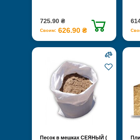
725.90 ₴
614
626.90 ₴
Своим:
Сво
Песок в мешках СЕЯНЫЙ (
Пли