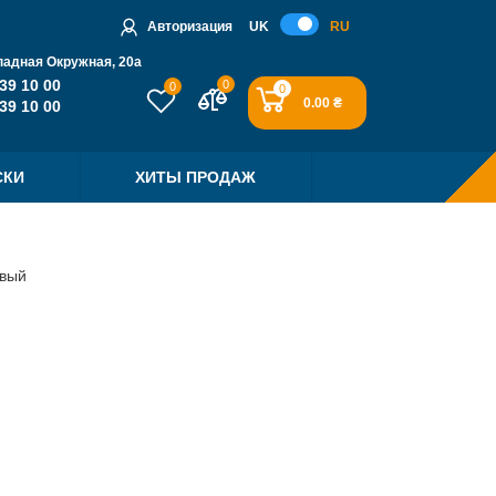
Авторизация
UK
RU
падная Окружная, 20a
39 10 00
0
0
0
0.00 ₴
39 10 00
СКИ
ХИТЫ ПРОДАЖ
овый