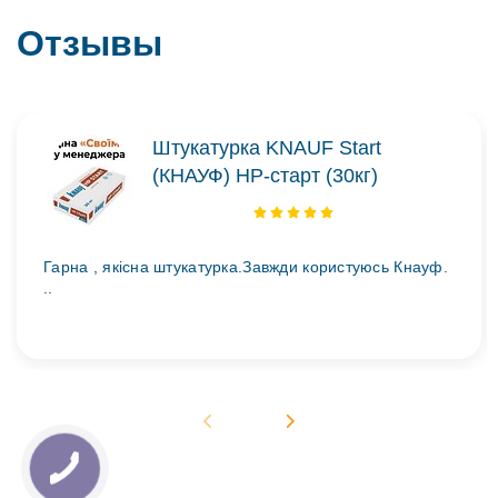
Отзывы
Штукатурка KNAUF Start
(КНАУФ) НР-старт (30кг)
Гарна , якісна штукатурка.Завжди користуюсь Кнауф.
..