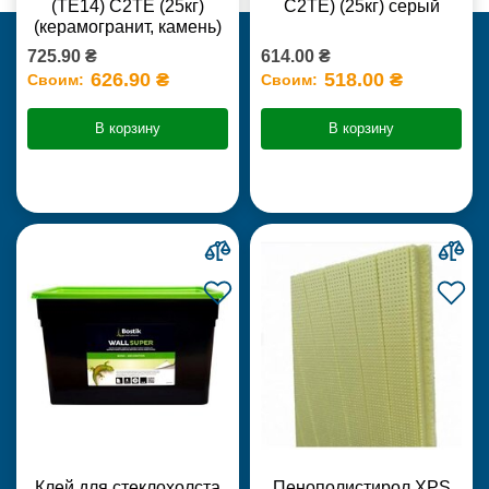
(ТЕ14) С2TE (25кг)
С2ТЕ) (25кг) серый
(керамогранит, камень)
725.90 ₴
614.00 ₴
626.90 ₴
518.00 ₴
Своим:
Своим:
В корзину
В корзину
Клей для стеклохолста
Пенополистирол XPS