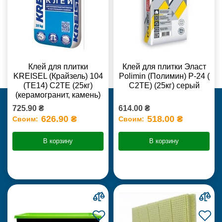
Клей для плитки
Клей для плитки Эласт
KREISEL (Крайзель) 104
Polimin (Полимин) Р-24 (
(ТЕ14) С2TE (25кг)
С2ТЕ) (25кг) серый
(керамогранит, камень)
725.90 ₴
614.00 ₴
626.90 ₴
518.00 ₴
Своим:
Своим:
В корзину
В корзину