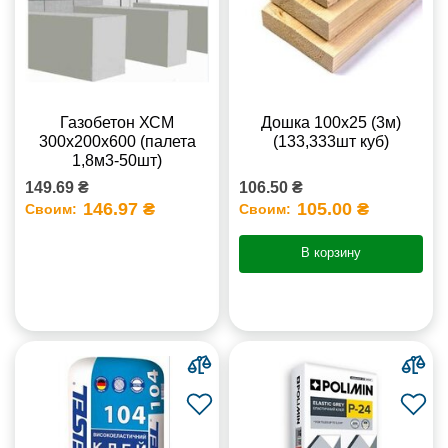
Газобетон ХСМ
Дошка 100х25 (3м)
300x200x600 (палета
(133,333шт куб)
1,8м3-50шт)
149.69 ₴
106.50 ₴
146.97 ₴
105.00 ₴
Своим:
Своим:
В корзину