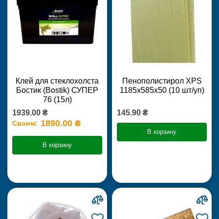
Клей для стеклохолста
Пенополистирол XPS
Бостик (Bostik) СУПЕР
1185х585х50 (10 шт/уп)
76 (15л)
1939.00 ₴
145.90 ₴
1890.00 ₴
Своим:
В корзину
В корзину