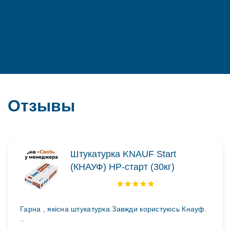
Отзывы
Штукатурка KNAUF Start
(КНАУФ) НР-старт (30кг)
Гарна , якісна штукатурка.Завжди користуюсь Кнауф.
..