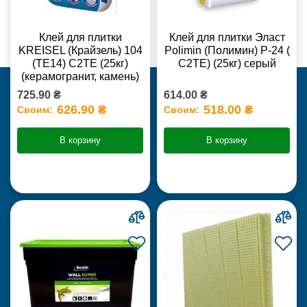
Клей для плитки
Клей для плитки Эласт
KREISEL (Крайзель) 104
Polimin (Полимин) Р-24 (
(ТЕ14) С2TE (25кг)
С2ТЕ) (25кг) серый
(керамогранит, камень)
725.90 ₴
614.00 ₴
626.90 ₴
518.00 ₴
Своим:
Своим:
В корзину
В корзину