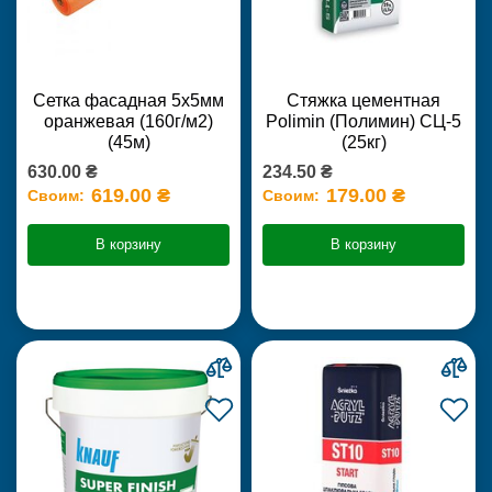
Сетка фасадная 5х5мм
Стяжка цементная
оранжевая (160г/м2)
Polimin (Полимин) СЦ-5
(45м)
(25кг)
630.00 ₴
234.50 ₴
619.00 ₴
179.00 ₴
Своим:
Своим:
В корзину
В корзину