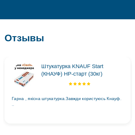
Отзывы
Штукатурка KNAUF Start
(КНАУФ) НР-старт (30кг)
Гарна , якісна штукатурка.Завжди користуюсь Кнауф.
..