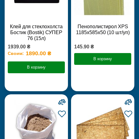
Клей для стеклохолста
Пенополистирол XPS
Бостик (Bostik) СУПЕР
1185х585х50 (10 шт/уп)
76 (15л)
1939.00 ₴
145.90 ₴
1890.00 ₴
Своим:
В корзину
В корзину