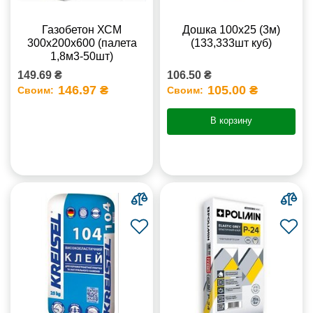
Газобетон ХСМ
Дошка 100х25 (3м)
300x200x600 (палета
(133,333шт куб)
1,8м3-50шт)
149.69 ₴
106.50 ₴
146.97 ₴
105.00 ₴
Своим:
Своим:
В корзину