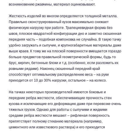
возникновению ржавчины, материал оцинковывают.
Жесткость изделий во многом определяется толщиной металла.
Правильно сконструированный кузов максимально снижает
физическую нагрузку при работе. Трапециевидная форма без
швов, плоское квадратной конфигурации дно и заметно скошенная
передняя часть – подобная компоновка не случайна. В такую тачку
удобно загружать и сыпучие, и крупногабаритные материалы даже
выше краев. К тому же на плоской поверхности вмещается гораздо
больше предметов правильной геометрической формы, будь то
брус, кирпич, бетонные блоки и т.д. (особенно, если разложить их
ровными рядами). Наконец скошенный передний край
способствует оптимальному распределению веса – на руки
приходится от 10 до 30% нагрузки, остальное – на колесо.
На тачках некоторых производителей имеются боковые и
передние ребра жесткости, обеспечивающие прочность стен
кузова и исключающие его деформацию даже при перевозке очень
тяжелых грузов. Однако для работы с сыпучими и жидкими
средами ребра жесткости мешают – рифленая поверхность
препятствует полному стеканию материала (например,
цементного или известкового раствора) и его приходится