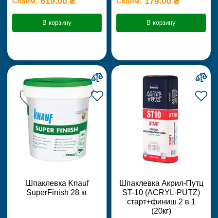
619.00 ₴
179.00 ₴
Своим:
Своим:
В корзину
В корзину
Шпаклевка Knauf
Шпаклевка Акрил-Путц
SuperFinish 28 кг
ST-10 (ACRYL-PUTZ)
старт+финиш 2 в 1
(20кг)