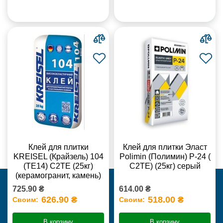
Клей для плитки
Клей для плитки Эласт
KREISEL (Крайзель) 104
Polimin (Полимин) Р-24 (
(ТЕ14) С2TE (25кг)
С2ТЕ) (25кг) серый
(керамогранит, камень)
725.90 ₴
614.00 ₴
626.90 ₴
518.00 ₴
Своим:
Своим:
В корзину
В корзину