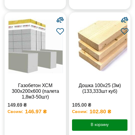
Газобетон ХСМ
Дошка 100х25 (3м)
300x200x600 (палета
(133,333шт куб)
1,8м3-50шт)
149.69 ₴
105.00 ₴
146.97 ₴
102.80 ₴
Своим:
Своим:
В корзину