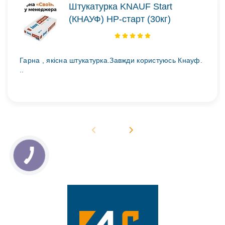
Штукатурка KNAUF Start
(КНАУФ) НР-старт (30кг)
Гарна , якісна штукатурка.Завжди користуюсь Кнауф.
..