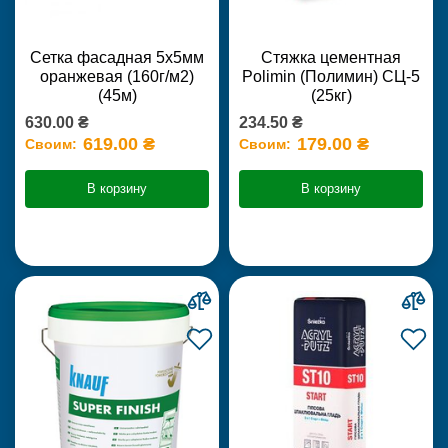
Сетка фасадная 5х5мм
Стяжка цементная
оранжевая (160г/м2)
Polimin (Полимин) СЦ-5
(45м)
(25кг)
630.00 ₴
234.50 ₴
619.00 ₴
179.00 ₴
Своим:
Своим:
В корзину
В корзину