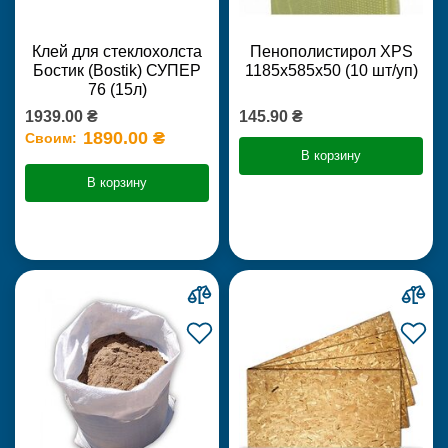
Клей для стеклохолста
Пенополистирол XPS
Бостик (Bostik) СУПЕР
1185х585х50 (10 шт/уп)
76 (15л)
1939.00 ₴
145.90 ₴
1890.00 ₴
Своим:
В корзину
В корзину