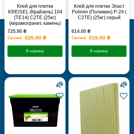
Клей для плитки
Клей для плитки Эласт
KREISEL (Крайзель) 104
Polimin (Полимин) Р-24 (
(ТЕ14) С2TE (25кг)
С2ТЕ) (25кг) серый
(керамогранит, камень)
725.90 ₴
614.00 ₴
626.90 ₴
518.00 ₴
Своим:
Своим:
В корзину
В корзину