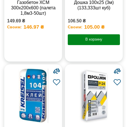
Газобетон ХСМ
Дошка 100х25 (3м)
300x200x600 (палета
(133,333шт куб)
1,8м3-50шт)
149.69 ₴
106.50 ₴
146.97 ₴
105.00 ₴
Своим:
Своим:
В корзину