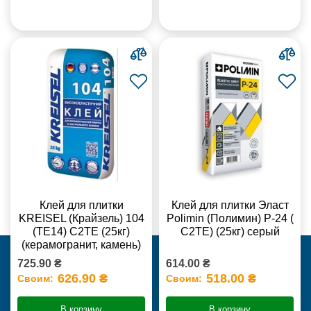
Клей для плитки
Клей для плитки Эласт
KREISEL (Крайзель) 104
Polimin (Полимин) Р-24 (
(ТЕ14) С2TE (25кг)
С2ТЕ) (25кг) серый
(керамогранит, камень)
725.90 ₴
614.00 ₴
626.90 ₴
518.00 ₴
Своим:
Своим:
В корзину
В корзину