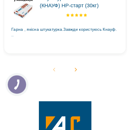
(КНАУФ) НР-старт (30кг)
Гарна , якісна штукатурка.Завжди користуюсь Кнауф.
..