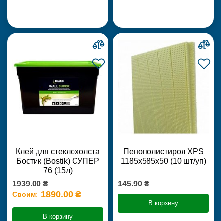
Клей для стеклохолста
Пенополистирол XPS
Бостик (Bostik) СУПЕР
1185х585х50 (10 шт/уп)
76 (15л)
1939.00 ₴
145.90 ₴
1890.00 ₴
Своим:
В корзину
В корзину