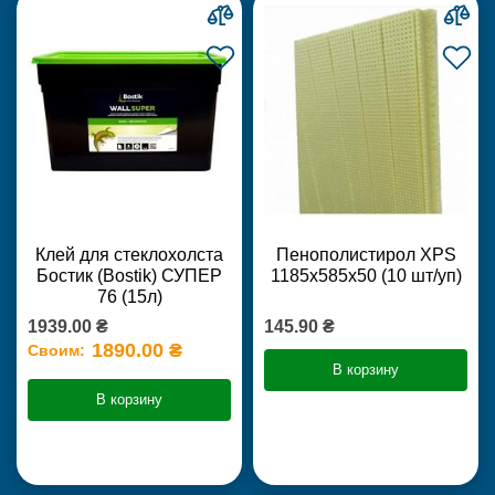
Клей для стеклохолста
Пенополистирол XPS
Бостик (Bostik) СУПЕР
1185х585х50 (10 шт/уп)
76 (15л)
1939.00 ₴
145.90 ₴
1890.00 ₴
Своим:
В корзину
В корзину