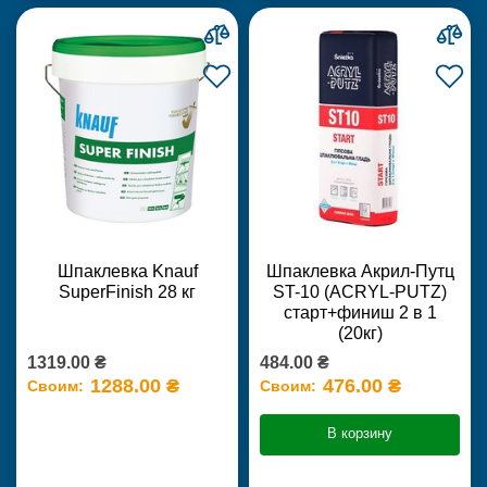
Шпаклевка Knauf
Шпаклевка Акрил-Путц
SuperFinish 28 кг
ST-10 (ACRYL-PUTZ)
старт+финиш 2 в 1
(20кг)
1319.00 ₴
484.00 ₴
1288.00 ₴
476.00 ₴
Своим:
Своим:
В корзину