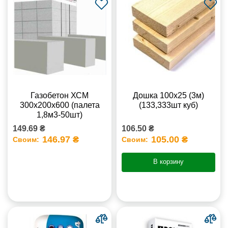
Газобетон ХСМ
Дошка 100х25 (3м)
300x200x600 (палета
(133,333шт куб)
1,8м3-50шт)
149.69 ₴
106.50 ₴
146.97 ₴
105.00 ₴
Своим:
Своим:
В корзину