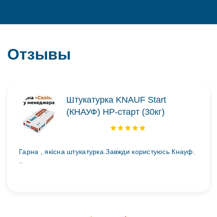
Отзывы
Штукатурка KNAUF Start
(КНАУФ) НР-старт (30кг)
Гарна , якісна штукатурка.Завжди користуюсь Кнауф.
..