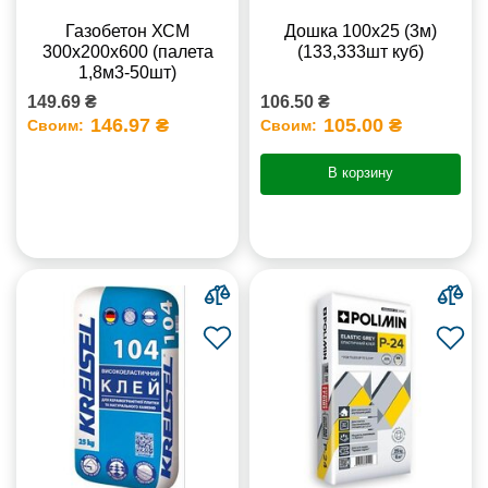
Газобетон ХСМ
Дошка 100х25 (3м)
300x200x600 (палета
(133,333шт куб)
1,8м3-50шт)
149.69 ₴
106.50 ₴
146.97 ₴
105.00 ₴
Своим:
Своим:
В корзину