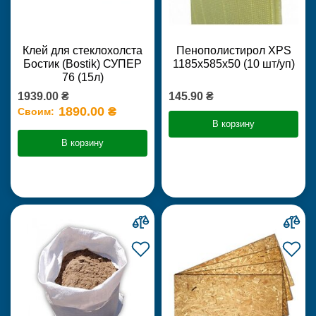
Клей для стеклохолста
Пенополистирол XPS
Бостик (Bostik) СУПЕР
1185х585х50 (10 шт/уп)
76 (15л)
1939.00 ₴
145.90 ₴
1890.00 ₴
Своим:
В корзину
В корзину