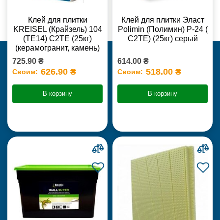
Клей для плитки
Клей для плитки Эласт
KREISEL (Крайзель) 104
Polimin (Полимин) Р-24 (
(ТЕ14) С2TE (25кг)
С2ТЕ) (25кг) серый
(керамогранит, камень)
725.90 ₴
614.00 ₴
626.90 ₴
518.00 ₴
Своим:
Своим:
В корзину
В корзину